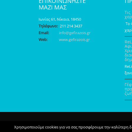
ΕΠΙΚΟΙΝΩΝΗΣΤΕ
ΠΡ
ΜΑΖΙ ΜΑΣ
Τις
χαρ
Ιωνίας 61, Νίκαια, 18450
Το 
Τηλέφωνο:
211 214 3437
χαρί
Email:
info@gefirazois.gr
Web:
www.gefirazois.gr
ReL
Αφι
Χρι
δια
δημ
ReL
ξανα
Γέφ
πρα
ζωή
gefirazois.gr © Copyright 2017 - Developed by Zonepage
Χρησιμοποιούμε cookies για να σας προσφέρουμε την καλύτερη δυν