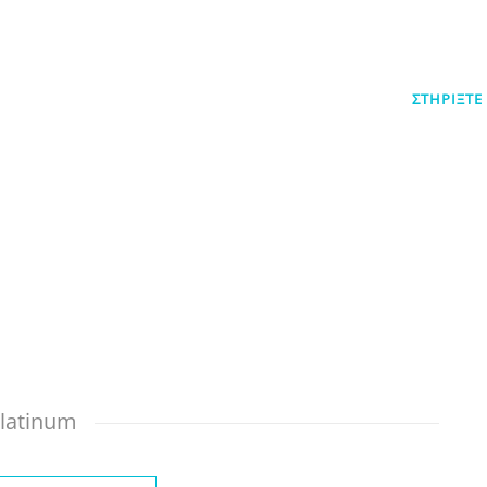
ΠΟΙΟΙ ΕΙΜΑΣΤΕ
ΤΙ ΚΑΝΟΥΜΕ
ΤΑ ΝΕΑ ΜΑΣ
ΣΤΗΡΙΞΤΕ
ΧΟΡΗΓΟΙ
latinum