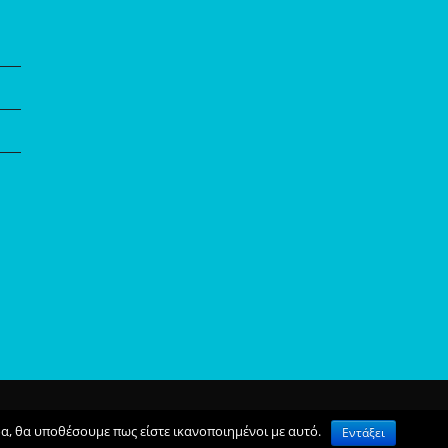
με
Τα Νέα Μας
Επικοινωνια
Privacy Policy
δα, θα υποθέσουμε πως είστε ικανοποιημένοι με αυτό.
Εντάξει