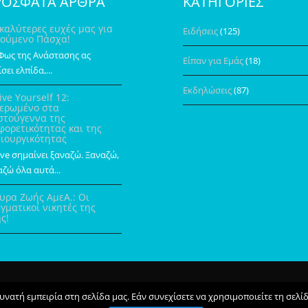
ΟΣΦΑΤΑ ΑΡΘΡΑ
ΚΑΤΗΓΟΡΙΕΣ
 καλύτερες ευχές μας για
Ειδήσεις
(125)
ούμενο Πάσχα!
Φως της Ανάστασης ας
Είπαν για Εμάς
(18)
σει ελπίδα,...
Εκδηλώσεις
(87)
ive Yourself 12:
ερωμένο στα
στούγεννα της
φορετικότητας και της
ιουργικότητας
ive σημαίνει ξαναζώ. Ξαναζώ,
ζώ όλα αυτά...
υρα Ζωής ΑμεΑ.: Οι
γματικοί νικητές της
ς!
Αρχική
Ποίοι Είμαστε
Τι Κάνου
ατή εμπειρία στη σελίδα μας. Εάν συνεχίσετε να χρησιμοποιείτε τη σελί