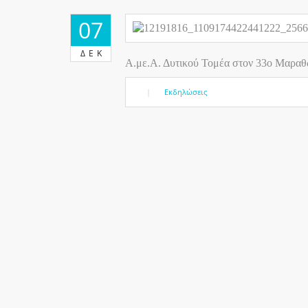
07
ΔΕΚ
Α.με.Α. Δυτικού Τομέα στον 33ο Μαραθ
|
Εκδηλώσεις