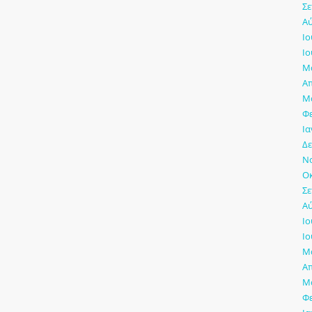
Σε
Αύ
Ιο
Ιο
Μά
Απ
Μά
Φ
Ια
Δε
Νο
Οκ
Σε
Αύ
Ιο
Ιο
Μά
Απ
Μά
Φ