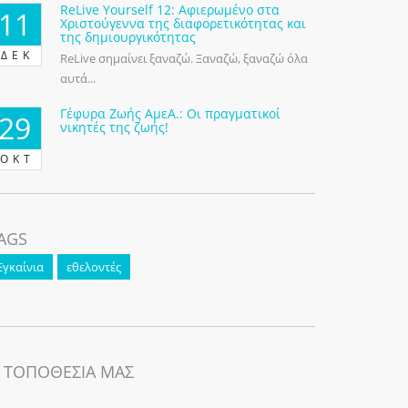
ReLive Yourself 12: Αφιερωμένο στα
11
Χριστούγεννα της διαφορετικότητας και
της δημιουργικότητας
ΔΕΚ
ReLive σημαίνει ξαναζώ. Ξαναζώ, ξαναζώ όλα
αυτά...
Γέφυρα Ζωής ΑμεΑ.: Οι πραγματικοί
29
νικητές της ζωής!
ΟΚΤ
AGS
Εγκαίνια
εθελοντές
 ΤΟΠΟΘΕΣΙΑ ΜΑΣ