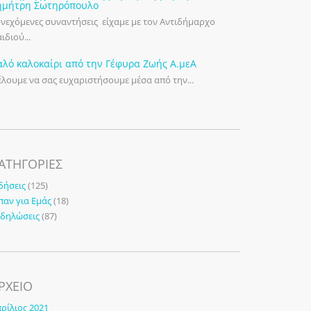
ημήτρη Σωτηρόπουλο
νεχόμενες συναντήσεις είχαμε με τον Αντιδήμαρχο
ιδιού...
αλό καλοκαίρι από την Γέφυρα Ζωής Α.μεΑ
λουμε να σας ευχαριστήσουμε μέσα από την...
ΑΤΗΓΟΡΊΕΣ
δήσεις
(125)
παν για Εμάς
(18)
κδηλώσεις
(87)
ΡΧΕΙΟ
ρίλιος 2021