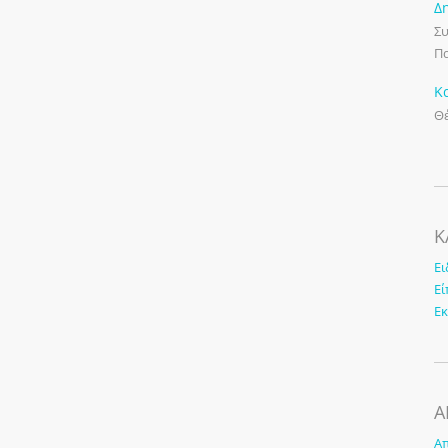
Δ
Συ
Πα
Κ
Θέ
K
Ει
Εί
Ε
Α
Απ