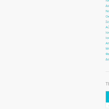
Ια
Δε
Νο
Οκ
Σε
Αύ
Ιο
Ιο
Απ
Μά
Φ
Δε
Τ