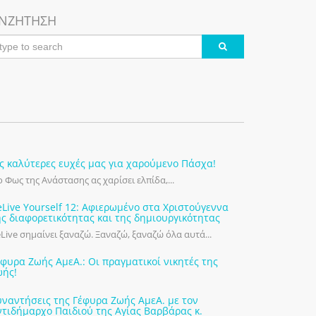
ΝΖΗΤΗΣΗ
ις καλύτερες ευχές μας για χαρούμενο Πάσχα!
 Φως της Ανάστασης ας χαρίσει ελπίδα,...
eLive Yourself 12: Αφιερωμένο στα Χριστούγεννα
ης διαφορετικότητας και της δημιουργικότητας
Live σημαίνει ξαναζώ. Ξαναζώ, ξαναζώ όλα αυτά...
έφυρα Ζωής ΑμεΑ.: Οι πραγματικοί νικητές της
ωής!
υναντήσεις της Γέφυρα Ζωής ΑμεΑ. με τον
ντιδήμαρχο Παιδιού της Αγίας Βαρβάρας κ.