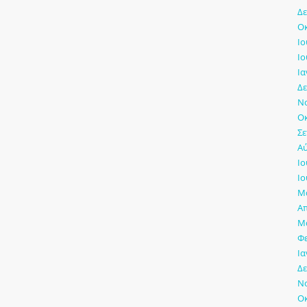
Δε
Οκ
Ιο
Ιο
Ια
Δε
Νο
Οκ
Σε
Αύ
Ιο
Ιο
Μά
Απ
Μά
Φ
Ια
Δε
Νο
Οκ