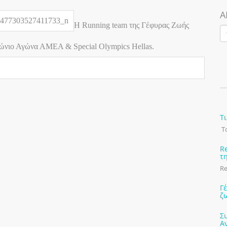
Α
Η Running team της Γέφυρας Ζωής
ώνιο Αγώνα ΑΜΕΑ & Special Olympics Hellas.
Τ
Το
R
τ
Re
Γ
ζ
Σ
Α