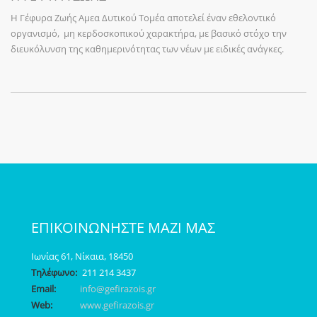
Η Γέφυρα Ζωής Αμεα Δυτικού Τομέα αποτελεί έναν εθελοντικό
οργανισμό, μη κερδοσκοπικού χαρακτήρα, με βασικό στόχο την
διευκόλυνση της καθημερινότητας των νέων με ειδικές ανάγκες.
ΕΠΙΚΟΙΝΩΝΗΣΤΕ ΜΑΖΙ ΜΑΣ
Ιωνίας 61, Νίκαια, 18450
Τηλέφωνο:
211 214 3437
Email:
info@gefirazois.gr
Web:
www.gefirazois.gr