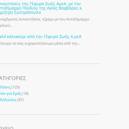
υναντήσεις της Γέφυρα Ζωής ΑμεΑ. με τον
ντιδήμαρχο Παιδιού της Αγίας Βαρβάρας κ.
ημήτρη Σωτηρόπουλο
νεχόμενες συναντήσεις είχαμε με τον Αντιδήμαρχο
ιδιού...
αλό καλοκαίρι από την Γέφυρα Ζωής Α.μεΑ
λουμε να σας ευχαριστήσουμε μέσα από την...
ΑΤΗΓΟΡΊΕΣ
δήσεις
(125)
παν για Εμάς
(18)
κδηλώσεις
(87)
ΡΧΕΙΟ