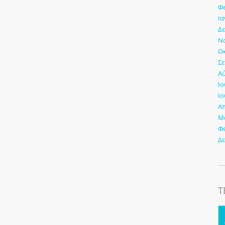
Φ
Ια
Δε
Νο
Οκ
Σε
Αύ
Ιο
Ιο
Απ
Μά
Φ
Δε
Τ