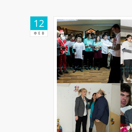
12
ΦΕΒ