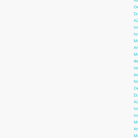
Νο
Οκ
Σε
Αύ
Ιο
Ιο
Μά
Απ
Μά
Φ
Ια
Δε
Νο
Οκ
Σε
Αύ
Ιο
Ιο
Μά
Απ
Μά