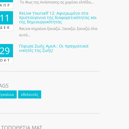
Το Φως της Ανάστασης ας χαρίσει ελπίδα,...
ΑΠΡ
ReLive Yourself 12: Αφιερωμένο στα
11
Χριστούγεννα της διαφορετικότητας και
της δημιουργικότητας
ΔΕΚ
ReLive σημαίνει ξαναζώ. Ξαναζώ, ξαναζώ όλα
αυτά...
Γέφυρα Ζωής ΑμεΑ.: Οι πραγματικοί
29
νικητές της ζωής!
ΟΚΤ
AGS
Εγκαίνια
εθελοντές
 ΤΟΠΟΘΕΣΙΑ ΜΑΣ