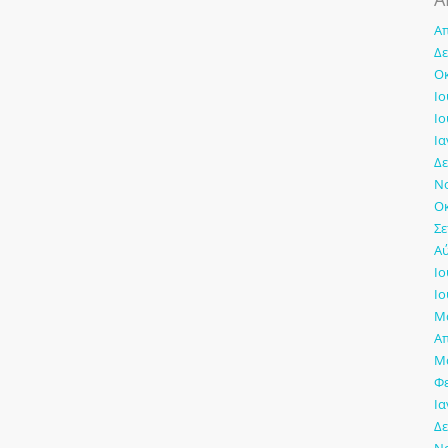
Απ
Δε
Οκ
Ιο
Ιο
Ια
Δε
Νο
Οκ
Σε
Αύ
Ιο
Ιο
Μά
Απ
Μά
Φ
Ια
Δε