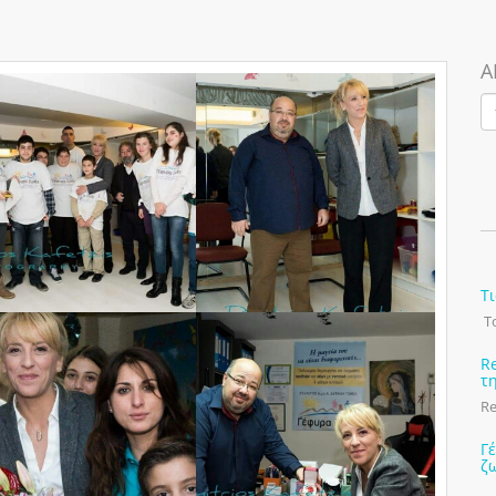
Α
Τ
Το
R
τ
Re
Γ
ζ