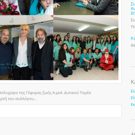
Σ
Α
Δ
Συ
Πα
Κ
Θέ
K
Ει
 πολυχώρο της Γέφυρας ζωής Α.μεΑ. Δυτικού Τομέα
Εί
ορτή του συλλόγου…
Ε
Α