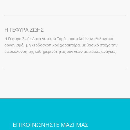
Η ΓΕΦΥΡΑ ΖΩΗΣ
Η Γέφυρα Ζωής Αμεα Δυτικού Τομέα αποτελεί έναν εθελοντικό
οργανισμό, μη κερδοσκοπικού χαρακτήρα, με βασικό στόχο την
διευκόλυνση της καθημερινότητας των νέων με ειδικές ανάγκες.
ΕΠΙΚΟΙΝΩΝΗΣΤΕ ΜΑΖΙ ΜΑΣ