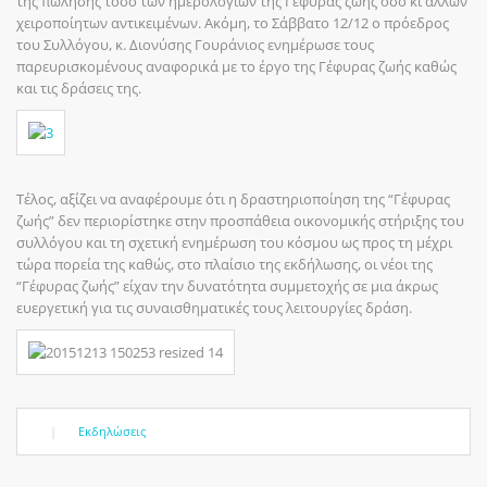
της πώλησης τόσο των ημερολογίων της Γέφυρας ζωής όσο κι άλλων
χειροποίητων αντικειμένων. Ακόμη, το Σάββατο 12/12 ο πρόεδρος
του Συλλόγου, κ. Διονύσης Γουράνιος ενημέρωσε τους
παρευρισκομένους αναφορικά με το έργο της Γέφυρας ζωής καθώς
και τις δράσεις της.
Τέλος, αξίζει να αναφέρουμε ότι η δραστηριοποίηση της “Γέφυρας
ζωής” δεν περιορίστηκε στην προσπάθεια οικονομικής στήριξης του
συλλόγου και τη σχετική ενημέρωση του κόσμου ως προς τη μέχρι
τώρα πορεία της καθώς, στο πλαίσιο της εκδήλωσης, οι νέοι της
“Γέφυρας ζωής” είχαν την δυνατότητα συμμετοχής σε μια άκρως
ευεργετική για τις συναισθηματικές τους λειτουργίες δράση.
|
Εκδηλώσεις