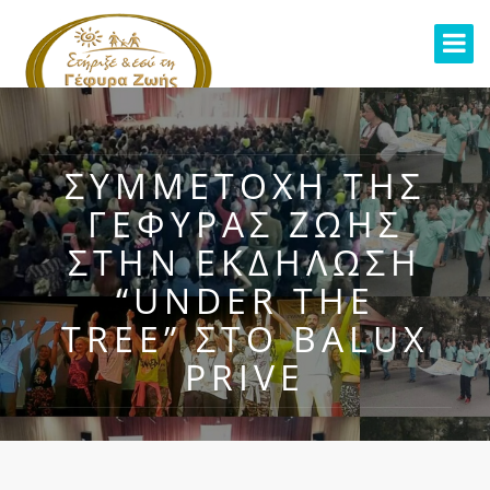
ΣΥΜΜΕΤΟΧΉ ΤΗΣ
ΓΈΦΥΡΑΣ ΖΩΉΣ
ΣΤΗΝ ΕΚΔΉΛΩΣΗ
“UNDER THE
TREE” ΣΤΟ BALUX
PRIVE