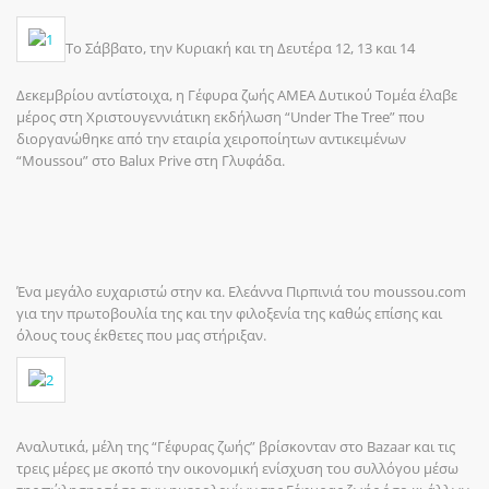
Το Σάββατο, την Κυριακή και τη Δευτέρα 12, 13 και 14
Δεκεμβρίου αντίστοιχα, η Γέφυρα ζωής ΑΜΕΑ Δυτικού Τομέα έλαβε
μέρος στη Χριστουγεννιάτικη εκδήλωση “Under The Tree” που
διοργανώθηκε από την εταιρία χειροποίητων αντικειμένων
“Moussou” στο Balux Prive στη Γλυφάδα.
Ένα μεγάλο ευχαριστώ στην κα. Ελεάννα Πιρπινιά του moussou.com
για την πρωτοβουλία της και την φιλοξενία της καθώς επίσης και
όλους τους έκθετες που μας στήριξαν.
Αναλυτικά, μέλη της “Γέφυρας ζωής” βρίσκονταν στο Bazaar και τις
τρεις μέρες με σκοπό την οικονομική ενίσχυση του συλλόγου μέσω