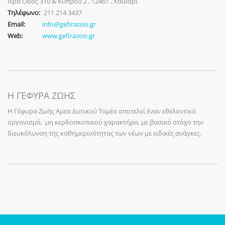
Ιερά Οδός 310 & Κύπρου 2 , 12461 , Χαιδάρι
Τηλέφωνο:
211 214 3437
Email:
info@gefirazois.gr
Web:
www.gefirazois.gr
Η ΓΕΦΥΡΑ ΖΩΗΣ
Η Γέφυρα Ζωής Αμεα Δυτικού Τομέα αποτελεί έναν εθελοντικό
οργανισμό, μη κερδοσκοπικού χαρακτήρα, με βασικό στόχο την
διευκόλυνση της καθημερινότητας των νέων με ειδικές ανάγκες.