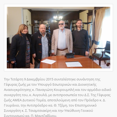
Την Τετάρτη 9 Δεκεμβρίου 2015 συντελέστηκε συνάντηση της
Γέφυρας ζωής με τον Υπουργό Εσωτερικών και Διοικητικής
Ανασυγκρότησης κ. Παναγιώτη Κουρουμπλή και τον αρμόδιο ειδικό
συνεργάτη του, κ. Αυγουλά, με αντιπροσωπεία του Δ.Σ. Της Γέφυρας
ζωής ΑΜΕΑ Δυτικού Τομέα, αποτελούμενη από τον Πρόεδρο κ. Δ.
Γουράνιο, την Αντιπρόεδρο κα. Θ. Τζέμη, τον Επιστημονικό
Συνεργάτη κ. Σ. Τσιαμτσιακίρη και την Υπεύθυνη Γενικού
Συντονισμού κα. Π. Μαντζαβίνου.