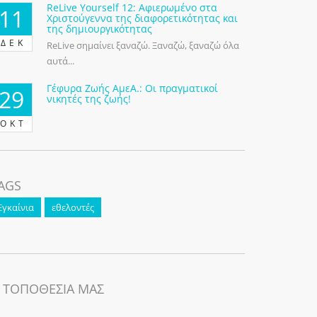
ReLive Yourself 12: Αφιερωμένο στα
11
Χριστούγεννα της διαφορετικότητας και
της δημιουργικότητας
ΔΕΚ
ReLive σημαίνει ξαναζώ. Ξαναζώ, ξαναζώ όλα
αυτά...
Γέφυρα Ζωής ΑμεΑ.: Οι πραγματικοί
29
νικητές της ζωής!
ΟΚΤ
AGS
Εγκαίνια
εθελοντές
 ΤΟΠΟΘΕΣΙΑ ΜΑΣ