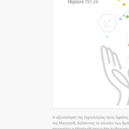
Η αξιοποίηση της τεχνολογίας προς όφελος
της Microsoft, διέποντας το σύνολο των δρ
προσφέρει η Microsoft στους Μη-Κυβερνητ