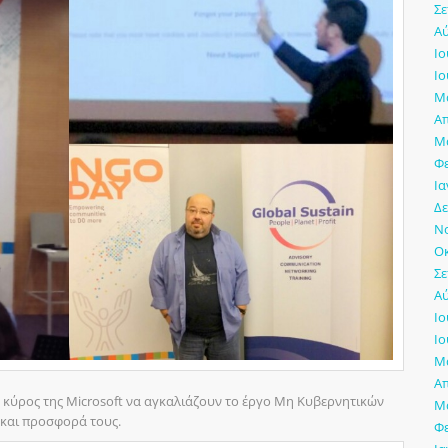
Σε
Αύ
Ιο
Ιο
Μά
Απ
Μά
Φ
Ια
Δε
Νο
Οκ
Σε
Αύ
Ιο
Ιο
Μά
Απ
το κύρος της Microsoft να αγκαλιάζουν το έργο Μη Κυβερνητικών
Μά
και προσφορά τους.
Φ