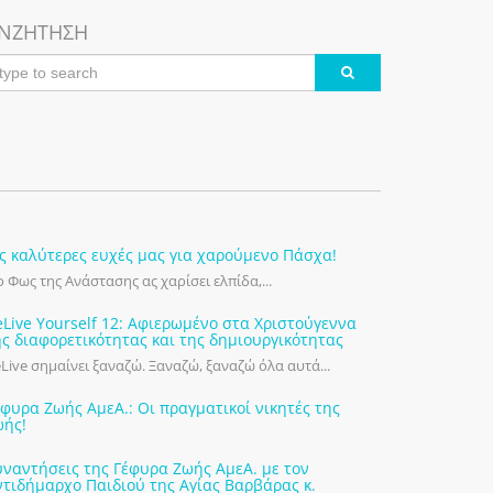
ΝΖΗΤΗΣΗ
ις καλύτερες ευχές μας για χαρούμενο Πάσχα!
 Φως της Ανάστασης ας χαρίσει ελπίδα,...
eLive Yourself 12: Αφιερωμένο στα Χριστούγεννα
ης διαφορετικότητας και της δημιουργικότητας
Live σημαίνει ξαναζώ. Ξαναζώ, ξαναζώ όλα αυτά...
έφυρα Ζωής ΑμεΑ.: Οι πραγματικοί νικητές της
ωής!
υναντήσεις της Γέφυρα Ζωής ΑμεΑ. με τον
ντιδήμαρχο Παιδιού της Αγίας Βαρβάρας κ.