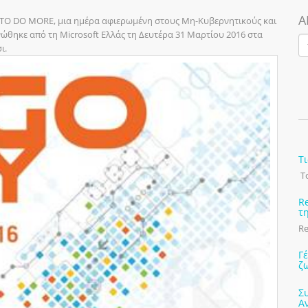
Α
 DO MORE, μια ημέρα αφιερωμένη στους Μη-Κυβερνητικούς και
θηκε από τη Microsoft Ελλάς τη Δευτέρα 31 Μαρτίου 2016 στα
ι.
Τ
Το
R
τ
Re
Γ
ζ
Σ
Α