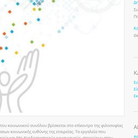
Δ
Συ
Πα
Κ
Θέ
K
Ει
Εί
Ε
 του κοινωνικού συνόλου βρίσκεται στο επίκεντρο της φιλοσοφίας
Α
άσεων κοινωνικής ευθύνης της εταιρείας. Τα εργαλεία που
Απ
ικούς και Μη-Κερδοσκοπικούς οργανισμούς, στοχεύουν στην