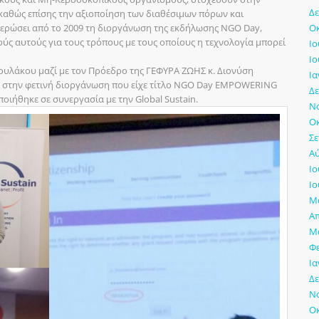
Δε
καθώς επίσης την αξιοποίηση των διαθέσιμων πόρων και
θιερώσει από το 2009 τη διοργάνωση της εκδήλωσης NGO Day,
Οκ
ύς αυτούς για τους τρόπους με τους οποίους η τεχνολογία μπορεί
Ιο
Ιο
υλάκου μαζί με τον Πρόεδρο της ΓΕΦΥΡΑ ΖΩΗΣ κ. Διονύση
Ια
στην φετινή διοργάνωση που είχε τίτλο NGO Day EMPOWERING
Δε
θηκε σε συνεργασία με την Global Sustain.
Νο
Οκ
Σε
Αύ
Ιο
Ιο
Μά
Απ
Μά
Φ
Ια
Δε
Νο
Οκ