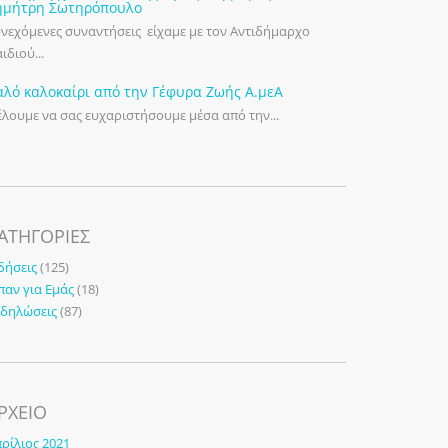
ημήτρη Σωτηρόπουλο
νεχόμενες συναντήσεις είχαμε με τον Αντιδήμαρχο
ιδιού...
αλό καλοκαίρι από την Γέφυρα Ζωής Α.μεΑ
λουμε να σας ευχαριστήσουμε μέσα από την...
ΑΤΗΓΟΡΊΕΣ
δήσεις
(125)
παν για Εμάς
(18)
κδηλώσεις
(87)
ΡΧΕΙΟ
ρίλιος 2021