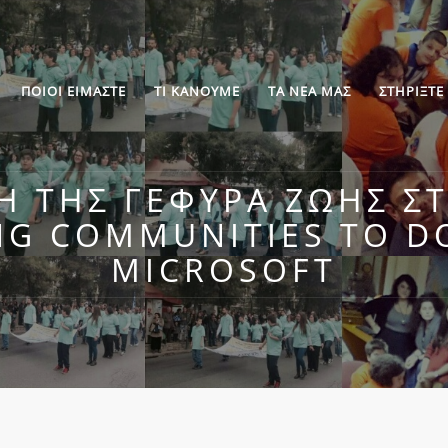
ΠΟΙΟΙ ΕΙΜΑΣΤΕ
ΤΙ ΚΑΝΟΥΜΕ
ΤΑ ΝΕΑ ΜΑΣ
ΣΤΗΡΙΞΤΕ
 ΤΗΣ ΓΕΦΥΡΑ ΖΩΗΣ Σ
G COMMUNITIES TO D
MICROSOFT