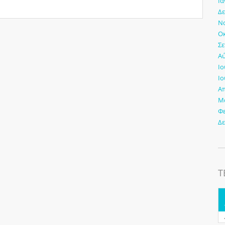
Ια
Δε
Νο
Οκ
Σε
Αύ
Ιο
Ιο
Απ
Μά
Φ
Δε
Τ