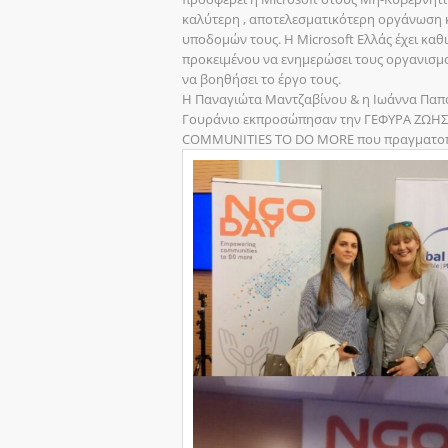
καλύτερη , αποτελεσματικότερη οργάνωση 
υποδομών τους. Η Microsoft Ελλάς έχει κα
προκειμένου να ενημερώσει τους οργανισμο
να βοηθήσει το έργο τους.
Η Παναγιώτα Μαντζαβίνου & η Ιωάννα Παπο
Γουράνιο εκπροσώπησαν την ΓΕΦΥΡΑ ΖΩΗΣ 
COMMUNITIES TO DO MORE που πραγματοποιή