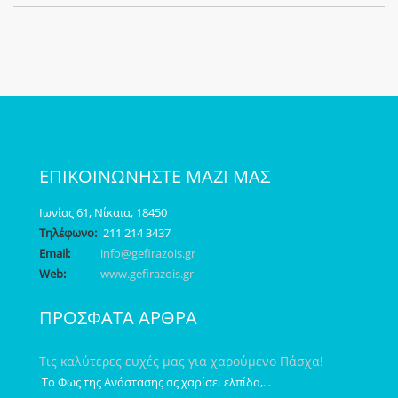
ΕΠΙΚΟΙΝΩΝΗΣΤΕ ΜΑΖΙ ΜΑΣ
Ιωνίας 61, Νίκαια, 18450
Τηλέφωνο:
211 214 3437
Email:
info@gefirazois.gr
Web:
www.gefirazois.gr
ΠΡΟΣΦΑΤΑ ΑΡΘΡΑ
Τις καλύτερες ευχές μας για χαρούμενο Πάσχα!
Το Φως της Ανάστασης ας χαρίσει ελπίδα,...