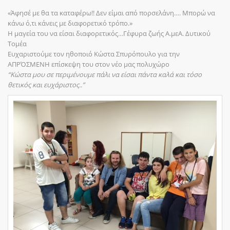
«Άφησέ με θα τα καταφέρω!! Δεν είμαι από πορσελάνη…. Μπορώ να
κάνω ό,τι κάνεις με διαφορετικό τρόπο.»
Η μαγεία του να είσαι διαφορετικός…Γέφυρα ζωής Α.μεΑ. Δυτικού
Τομέα
Ευχαριστούμε τον ηθοποιό Κώστα Σπυρόπουλο για την
ΑΠΡΌΣΜΕΝΗ επίσκεψη του στον νέο μας πολυχώρο
“Κώστα μου σε περιμένουμε πάλι να είσαι πάντα καλά και τόσο
θετικός και ευχάριστος..”