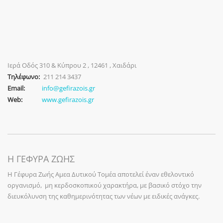
Ιερά Οδός 310 & Κύπρου 2 , 12461 , Χαιδάρι
Τηλέφωνο:
211 214 3437
Email:
info@gefirazois.gr
Web:
www.gefirazois.gr
Η ΓΕΦΥΡΑ ΖΩΗΣ
Η Γέφυρα Ζωής Αμεα Δυτικού Τομέα αποτελεί έναν εθελοντικό
οργανισμό, μη κερδοσκοπικού χαρακτήρα, με βασικό στόχο την
διευκόλυνση της καθημερινότητας των νέων με ειδικές ανάγκες.