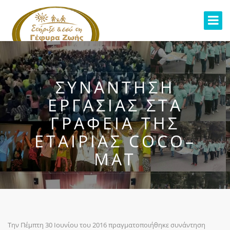
ΣΥΝΆΝΤΗΣΗ
ΕΡΓΑΣΊΑΣ ΣΤΑ
ΓΡΑΦΕΊΑ ΤΗΣ
ΕΤΑΙΡΊΑΣ COCO–
MAT
Την Πέμπτη 30 Ιουνίου του 2016 πραγματοποιήθηκε συνάντηση