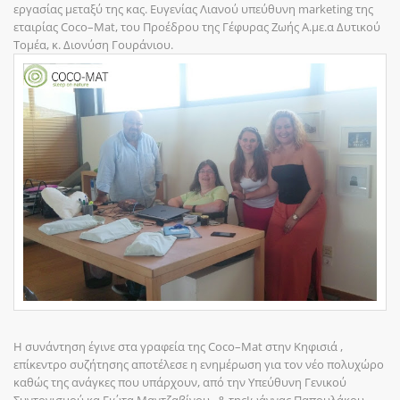
εργασίας μεταξύ της κας. Ευγενίας Λιανού υπεύθυνη marketing της
εταιρίας Coco–Mat, του Προέδρου της Γέφυρας Ζωής Α.με.α Δυτικού
Τομέα, κ. Διονύση Γουράνιου.
Η συνάντηση έγινε στα γραφεία της Coco–Mat στην Κηφισιά ,
επίκεντρο συζήτησης αποτέλεσε η ενημέρωση για τον νέο πολυχώρο
καθώς της ανάγκες που υπάρχουν, από την Υπεύθυνη Γενικού
Συντονισμού κα Γιώτα Μαντζαβίνου , & τηςΙωάννας Παπουλάκου