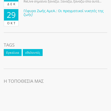
ReLive σημαίνει ξαναζώ. Ξαναζώ, ξαναζώ όλα αυτά...
ΔΕΚ
Γέφυρα Ζωής ΑμεΑ.: Οι πραγματικοί νικητές της
29
ζωής!
ΟΚΤ
TAGS
Εγκαίνια
εθελοντές
Η ΤΟΠΟΘΕΣΙΑ ΜΑΣ