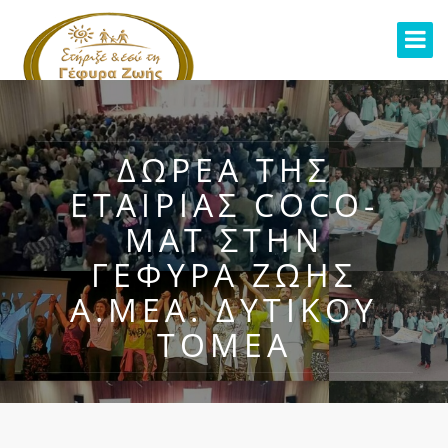
ΔΩΡΕΆ ΤΗΣ
ΕΤΑΙΡΊΑΣ COCO-
MAT ΣΤΗΝ
ΓΈΦΥΡΑ ΖΩΉΣ
Α.ΜΕΑ. ΔΥΤΙΚΟΎ
ΤΟΜΈΑ