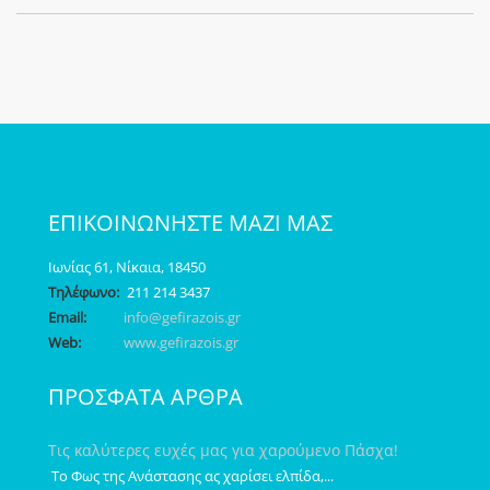
ΕΠΙΚΟΙΝΩΝΗΣΤΕ ΜΑΖΙ ΜΑΣ
Ιωνίας 61, Νίκαια, 18450
Τηλέφωνο:
211 214 3437
Email:
info@gefirazois.gr
Web:
www.gefirazois.gr
ΠΡΟΣΦΑΤΑ ΑΡΘΡΑ
Τις καλύτερες ευχές μας για χαρούμενο Πάσχα!
Το Φως της Ανάστασης ας χαρίσει ελπίδα,...