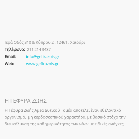
Ιερά Οδός 310 & Κύπρου 2 , 12461 , Χαιδάρι
Τηλέφωνο:
211 214 3437
Email:
info@gefirazois.gr
Web:
www.gefirazois.gr
Η ΓΕΦΥΡΑ ΖΩΗΣ
Η Γέφυρα Ζωής Αμεα Δυτικού Τομέα αποτελεί έναν εθελοντικό
οργανισμό, μη κερδοσκοπικού χαρακτήρα, με βασικό στόχο την
διευκόλυνση της καθημερινότητας των νέων με ειδικές ανάγκες.