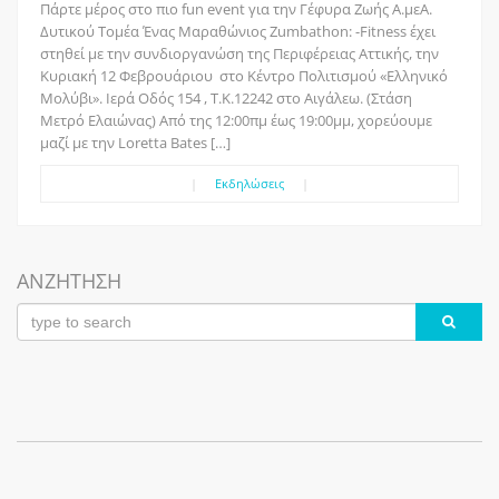
Πάρτε μέρος στο πιο fun event για την Γέφυρα Ζωής Α.μεΑ.
Δυτικού Τομέα Ένας Μαραθώνιος Zumbathon: -Fitness έχει
στηθεί με την συνδιοργανώση της Περιφέρειας Αττικής, την
Κυριακή 12 Φεβρουάριου στο Κέντρο Πολιτισμού «Ελληνικό
Μολύβι». Ιερά Οδός 154 , Τ.Κ.12242 στο Αιγάλεω. (Στάση
Μετρό Ελαιώνας) Από της 12:00πμ έως 19:00μμ, χορεύουμε
μαζί με την Loretta Bates […]
|
Εκδηλώσεις
|
ΑΝΖΗΤΗΣΗ