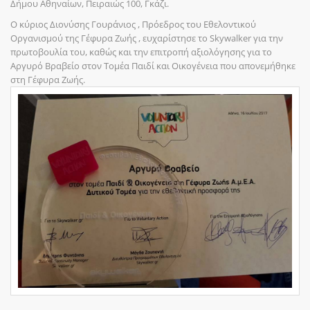
Δήμου Αθηναίων, Πειραιώς 100, Γκάζι.
Ο κύριος Διονύσης Γουράνιος , Πρόεδρος του Εθελοντικού
Οργανισμού της Γέφυρα Ζωής , ευχαρίστησε το Skywalker για την
πρωτοβουλία του, καθώς και την επιτροπή αξιολόγησης για το
Αργυρό Βραβείο στον Τομέα Παιδί και Οικογένεια που απονεμήθηκε
στη Γέφυρα Ζωής.