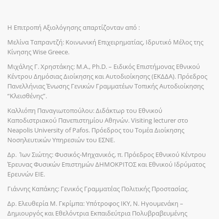
Η Επιτροπή Αξιολόγησης απαρτίζονταν από :
Μελίνα Ταπραντζή: Κοινωνική Επιχειρηματίας, Ιδρυτικό Μέλος της
Κίνησης Wise Greece.
Μιχάλης Γ. Χρηστάκης: Μ.Α., Ph.D. – Ειδικός Επιστήμονας Εθνικού
Κέντρου Δημόσιας Διοίκησης και Αυτοδιοίκησης (ΕΚΔΔΑ). Πρόεδρος
Πανελλήνιας Ένωσης Γενικών Γραμματέων Τοπικής Αυτοδιοίκησης
“Κλεισθένης”.
Καλλιόπη Παναγιωτοπούλου: Διδάκτωρ του Εθνικού
Καποδιστριακού Πανεπιστημίου Αθηνών. Visiting lecturer στο
Neapolis University of Pafos. Πρόεδρος του Τομέα Διοίκησης
Νοσηλευτικών Υπηρεσιών του ΕΣΝΕ.
Δρ. Ίων Σιώτης: Φυσικός-Μηχανικός, π. Πρόεδρος Εθνικού Κέντρου
Έρευνας Φυσικών Επιστημών ΔΗΜΟΚΡΙΤΟΣ και Εθνικού Ιδρύματος
Ερευνών ΕΙΕ.
Γιάννης Καπάκης: Γενικός Γραμματέας Πολιτικής Προστασίας.
Δρ. Ελευθερία Μ. Γκρίμπα: Υπότροφος ΙΚΥ, Ν. Ηγουμενάκη –
Δημιουργός και Εθελόντρια Εκπαιδεύτρια Πολυβραβευμένης