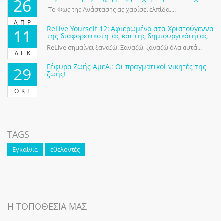
26
Το Φως της Ανάστασης ας χαρίσει ελπίδα,...
ΑΠΡ
ReLive Yourself 12: Αφιερωμένο στα Χριστούγεννα
11
της διαφορετικότητας και της δημιουργικότητας
ReLive σημαίνει ξαναζώ. Ξαναζώ, ξαναζώ όλα αυτά...
ΔΕΚ
Γέφυρα Ζωής ΑμεΑ.: Οι πραγματικοί νικητές της
29
ζωής!
ΟΚΤ
TAGS
Εγκαίνια
εθελοντές
Η ΤΟΠΟΘΕΣΙΑ ΜΑΣ