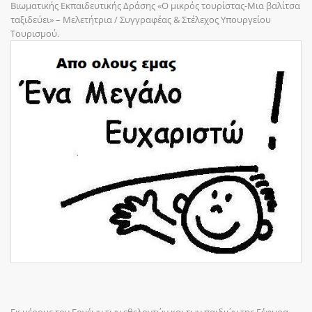
Βιωματικής Εκπαιδευτικής Δράσης «Ο μικρός τουρίστας-Μια βαλίτσα
ταξιδεύει» – Μελετήτρια / Συγγραφέας & Στέλεχος Υπουργείου
Τουρισμού.
Εκ μέρους τον Γονέων των εθελοντών και των παιδιών της Γέφυρα