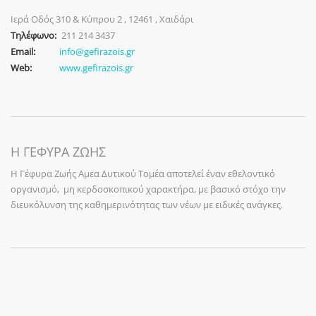
Ιερά Οδός 310 & Κύπρου 2 , 12461 , Χαιδάρι
Τηλέφωνο:
211 214 3437
Email:
info@gefirazois.gr
Web:
www.gefirazois.gr
Η ΓΕΦΥΡΑ ΖΩΗΣ
Η Γέφυρα Ζωής Αμεα Δυτικού Τομέα αποτελεί έναν εθελοντικό
οργανισμό, μη κερδοσκοπικού χαρακτήρα, με βασικό στόχο την
διευκόλυνση της καθημερινότητας των νέων με ειδικές ανάγκες.