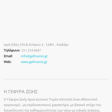
Ιερά Οδός 310 & Κύπρου 2 , 12461 , Χαιδάρι
Τηλέφωνο:
211 214 3437
Email:
info@gefirazois.gr
Web:
www.gefirazois.gr
Η ΓΕΦΥΡΑ ΖΩΗΣ
Η Γέφυρα Ζωής Αμεα Δυτικού Τομέα αποτελεί έναν εθελοντικό
οργανισμό, μη κερδοσκοπικού χαρακτήρα, με βασικό στόχο την
διευκόλυνση της καθημερινότητας των νέων με ειδικές ανάγκες.