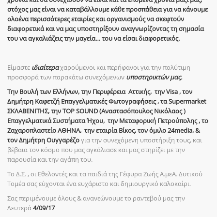
στόχος μας είναι να καταβάλλουμε κάθε προσπάθεια για να κάνουμε
ολοένα περισσότερες εταιρίες και οργανισμούς να σκεφτούν
διαφορετικά και να μας υποστηρίξουν αναγνωρίζοντας τη σημασία
του να αγκαλιάζεις την μαγεία… του να είσαι διαφορετικός.
Είμαστε
ιδιαίτερα
χαρούμενοι και περήφανοι για την πολύτιμη
προσφορά των παρακάτω συνεχόμενων
υποστηρικτών μας.
Την Βουλή των Ελλήνων, την Περιφέρεια Αττικής, την
Visa
, τον
Δημήτρη Καφετζή Επαγγελματικές Φωτογραφήσεις , τα Supermarket
ΣΚΛΑΒΕΝΙΤΗΣ, την TOP SOUND (Αναστασόπουλος Νικόλαος )
Επαγγελματικά Συστήματα Ήχου, την Μεταφορική Πετρούπολης , το
Ζαχαροπλαστείο ΑΘΗΝΑ, την εταιρία Βίκος, τον όμιλο 24
media
, &
τον Δημήτρη Ουγγαρέζο
για την συνεχόμενη υποστήριξη τους, και
βέβαια τον κόσμο που μας αγκάλιασε και μας στηρίζει με την
παρουσία και την αγάπη του.
Το Δ.Σ. , οι Εθελοντές και τα παιδιά της Γέφυρα Ζωής Α.μεΑ. Δυτικού
Τομέα σας εύχονται ένα ευχάριστο και δημιουργικό καλοκαίρι.
Σας περιμένουμε όλους & ανανεώνουμε το ραντεβού μας την
Δευτερά
4/09/17