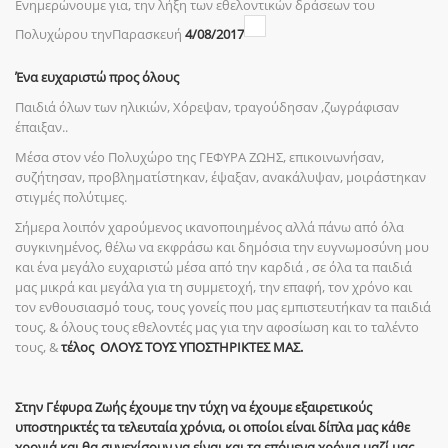
Ενημερώνουμε για, την λήξη των εθελοντικών δράσεων του
Πολυχώρου τηνΠαρασκευή
4/08/2017
Ένα ευχαριστώ προς όλους
Παιδιά όλων των ηλικιών, Χόρεψαν, τραγούδησαν ,ζωγράφισαν
έπαιξαν..
Μέσα στον νέο Πολυχώρο της ΓΕΦΥΡΑ ΖΩΗΣ, επικοινωνήσαν,
συζήτησαν, προβληματίστηκαν, έψαξαν, ανακάλυψαν, μοιράστηκαν
στιγμές πολύτιμες.
Σήμερα λοιπόν χαρούμενος ικανοποιημένος αλλά πάνω από όλα
συγκινημένος, θέλω να εκφράσω και δημόσια την ευγνωμοσύνη μου
και ένα μεγάλο ευχαριστώ μέσα από την καρδιά , σε όλα τα παιδιά
μας μικρά και μεγάλα για τη συμμετοχή, την επαφή, τον χρόνο και
τον ενθουσιασμό τους, τους γονείς που μας εμπιστευτήκαν τα παιδιά
τους, & όλους τους εθελοντές μας για την αφοσίωση και το ταλέντο
τους, &
τέλος ΟΛΟΥΣ ΤΟΥΣ ΥΠΟΣΤΗΡΙΚΤΕΣ ΜΑΣ.
Στην Γέφυρα Ζωής έχουμε την τύχη να έχουμε εξαιρετικούς
υποστηρικτές τα τελευταία χρόνια, οι οποίοι είναι δίπλα μας κάθε
χρονιά και θα συνεχίσουν να είναι και τα επόμενα χρόνια μαζί μας,