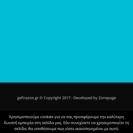
gefirazois.gr © Copyright 2017 - Developed by Zonepage
Αρχική
Ποίοι Είμαστε
Τι Κάνουμε
Τα Νέα Μας
Επικοινωνια
Χρησιμοποιούμε cookies για να σας προσφέρουμε την καλύτερη
Privacy Policy
δυνατή εμπειρία στη σελίδα μας. Εάν συνεχίσετε να χρησιμοποιείτε τη
σελίδα, θα υποθέσουμε πως είστε ικανοποιημένοι με αυτό.