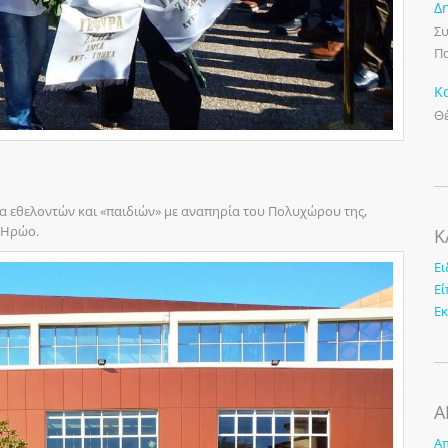
Δ
Συ
Πα
Κ
Θέ
ία εθελοντών και «παιδιών» με αναπηρία του Πολυχώρου της,
ο Ηρώο.
K
Ει
Εί
Ε
Α
Απ