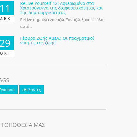
ReLive Yourself 12: Αφιερωμένο στα
11
Χριστούγεννα της διαφορετικότητας και
της δημιουργικότητας
ΔΕΚ
ReLive σημαίνει ξαναζώ. Ξαναζώ, ξαναζώ όλα
αυτά...
Γέφυρα Ζωής ΑμεΑ.: Οι πραγματικοί
29
νικητές της ζωής!
ΟΚΤ
AGS
Εγκαίνια
εθελοντές
 ΤΟΠΟΘΕΣΙΑ ΜΑΣ