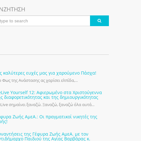
ΝΖΗΤΗΣΗ
ις καλύτερες ευχές μας για χαρούμενο Πάσχα!
 Φως της Ανάστασης ας χαρίσει ελπίδα,...
eLive Yourself 12: Αφιερωμένο στα Χριστούγεννα
ης διαφορετικότητας και της δημιουργικότητας
Live σημαίνει ξαναζώ. Ξαναζώ, ξαναζώ όλα αυτά...
έφυρα Ζωής ΑμεΑ.: Οι πραγματικοί νικητές της
ωής!
υναντήσεις της Γέφυρα Ζωής ΑμεΑ. με τον
ντιδήμαρχο Παιδιού της Αγίας Βαρβάρας κ.