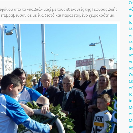
Σε
φάνου από τα «παιδιά» μαζί με τους εθελοντές της Γέφυρας Ζωής
Αύ
 επιβράβευσαν δε με ένα ζεστό και παρατεταμένο χειροκρότημα.
Ιο
Ιο
Μά
Απ
Μά
Φ
Ια
Δε
Νο
Οκ
Σε
Αύ
Ιο
Ιο
Μά
Απ
Μά
Φ