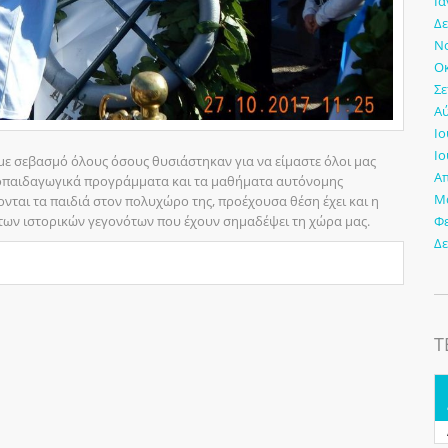
Ια
Δε
Νο
Οκ
Σε
Αύ
Ιο
Ιο
ά με σεβασμό όλους όσους θυσιάστηκαν για να είμαστε όλοι μας
Απ
χοπαιδαγωγικά προγράμματα και τα μαθήματα αυτόνομης
Μά
νται τα παιδιά στον πολυχώρο της, προέχουσα θέση έχει και η
 των ιστορικών γεγονότων που έχουν σημαδέψει τη χώρα μας.
Φ
Δε
Τ