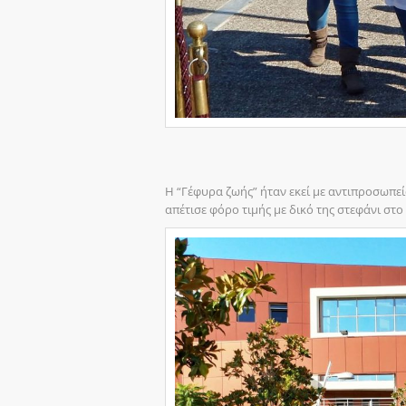
Η “Γέφυρα ζωής” ήταν εκεί με αντιπροσωπε
απέτισε φόρο τιμής με δικό της στεφάνι στ