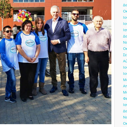
Δε
Οκ
Ιο
Ιο
Ια
Δε
Νο
Οκ
Σε
Αύ
Ιο
Ιο
Μά
Απ
Μά
Φ
Ια
Δε
Νο
Οκ