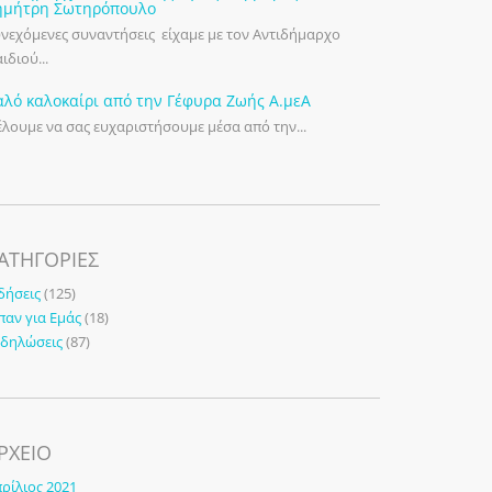
ημήτρη Σωτηρόπουλο
νεχόμενες συναντήσεις είχαμε με τον Αντιδήμαρχο
ιδιού...
αλό καλοκαίρι από την Γέφυρα Ζωής Α.μεΑ
λουμε να σας ευχαριστήσουμε μέσα από την...
ΑΤΗΓΟΡΊΕΣ
δήσεις
(125)
παν για Εμάς
(18)
κδηλώσεις
(87)
ΡΧΕΙΟ
ρίλιος 2021