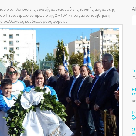
Α
ού στο πλαίσιο της τελετής εορτασμού της εθνικής μας εορτής
ου Περιστερίου το πρωί στης 27-10-17 πραγματοποιήθηκε η
 συλλόγους και διαφόρους φορείς .
Τ
Το
R
τ
Re
Γ
ζ
Σ
Α