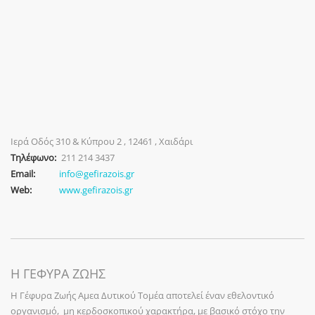
Ιερά Οδός 310 & Κύπρου 2 , 12461 , Χαιδάρι
Τηλέφωνο:
211 214 3437
Email:
info@gefirazois.gr
Web:
www.gefirazois.gr
Η ΓΕΦΥΡΑ ΖΩΗΣ
Η Γέφυρα Ζωής Αμεα Δυτικού Τομέα αποτελεί έναν εθελοντικό
οργανισμό, μη κερδοσκοπικού χαρακτήρα, με βασικό στόχο την