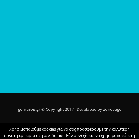
gefirazois.gr © Copyright 2017 - Developed by Zonepage
Αρχική
Ποίοι Είμαστε
Τι Κάνουμε
Τα Νέα Μας
Επικοινωνια
Χρησιμοποιούμε cookies για να σας προσφέρουμε την καλύτερη
Privacy Policy
δυνατή εμπειρία στη σελίδα μας. Εάν συνεχίσετε να χρησιμοποιείτε τη