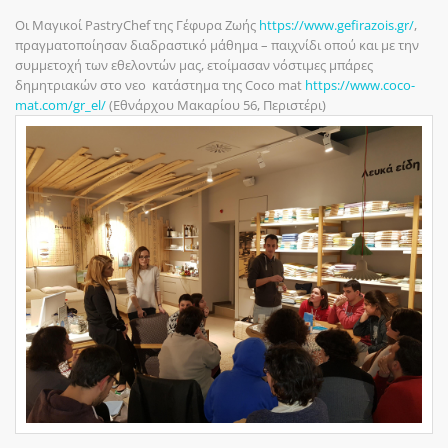
Οι Μαγικοί PastryChef της Γέφυρα Ζωής
https://www.gefirazois.gr/
,
πραγματοποίησαν διαδραστικό μάθημα – παιχνίδι οπού και με την
συμμετοχή των εθελοντών μας, ετοίμασαν νόστιμες μπάρες
δημητριακών στο νεο κατάστημα της Coco mat
https://www.coco-
mat.com/gr_el/
(Εθνάρχου Μακαρίου 56, Περιστέρι)