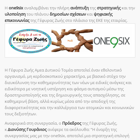
Η
one
9
six
αναλαμβάνει την πλήρη
ανάπτυξη
της
στρατηγικής
και την
υλοποίηση
του πλάνου
δημοσίων σχέσεων
και
ψηφιακής
επικοινωνίας
της Γέφυρας Ζωής στο πλάισιο της ΕΚΕ της εταιρίας.
Η Γέφυρα Ζωής Αμεα Δυτικού Τομέα αποτελεί έναν εθελοντικό
οργανισμό, μη κερδοσκοπικού χαρακτήρα, με βασικό στόχο την
διευκόλυνση την καθημερινότητας των νέων με ειδικές ανάγκες και
ειδικότερα με νοητική υστέρηση και φάσμα αυτισμού μέσω της
δραστηριοποίησής και της δημιουργικής τους απασχόλησης, σε
καθημερινή βάση, αλλά κυρίως μέσα από την αποδοχή της
διαφορετικότητας και την καλλιέργεια των ατομικών και κοινωνικών
τους δεξιοτήτων.
Αναφορικά στη συνεργασία, ο
Πρόεδρος
της Γέφυρας Ζωής,
κ.
Διονύσης Γουράνιος
ανέφερε τα ακόλουθα: “Η έναρξη της
συνεργασίας μας με την one9six, αποτελεί μια στρατηγική επιλογή