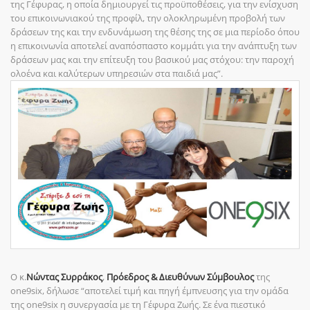
της Γέφυρας, η οποία δημιουργεί τις προϋποθέσεις, για την ενίσχυση
του επικοινωνιακού της προφίλ, την ολοκληρωμένη προβολή των
δράσεων της και την ενδυνάμωση της θέσης της σε μια περίοδο όπου
η επικοινωνία αποτελεί αναπόσπαστο κομμάτι για την ανάπτυξη των
δράσεων μας και την επίτευξη του βασικού μας στόχου: την παροχή
ολοένα και καλύτερων υπηρεσιών στα παιδιά μας”.
Ο κ.
Νώντας Συρράκος
,
Πρόεδρος & Διευθύνων Σύμβουλος
της
one9six, δήλωσε “αποτελεί τιμή και πηγή έμπνευσης για την ομάδα
της one9six η συνεργασία με τη Γέφυρα Ζωής. Σε ένα πιεστικό