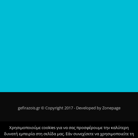
gefirazois.gr © Copyright 2017 - Developed by Zonepage
Αρχική
Ποίοι Είμαστε
Τι Κάνουμε
Τα Νέα Μας
Επικοινωνια
Χρησιμοποιούμε cookies για να σας προσφέρουμε την καλύτερη
Privacy Policy
δυνατή εμπειρία στη σελίδα μας. Εάν συνεχίσετε να χρησιμοποιείτε τη