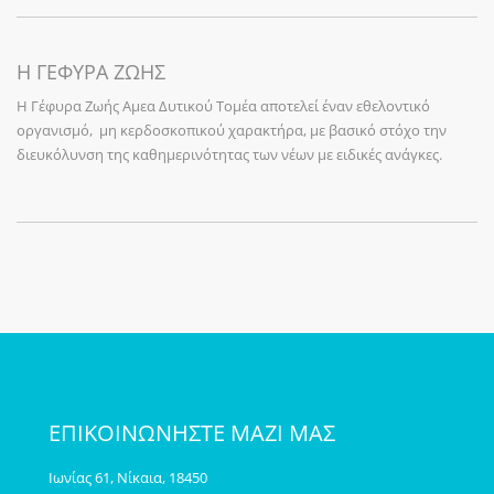
Η ΓΕΦΥΡΑ ΖΩΗΣ
Η Γέφυρα Ζωής Αμεα Δυτικού Τομέα αποτελεί έναν εθελοντικό
οργανισμό, μη κερδοσκοπικού χαρακτήρα, με βασικό στόχο την
διευκόλυνση της καθημερινότητας των νέων με ειδικές ανάγκες.
ΕΠΙΚΟΙΝΩΝΗΣΤΕ ΜΑΖΙ ΜΑΣ
Ιωνίας 61, Νίκαια, 18450