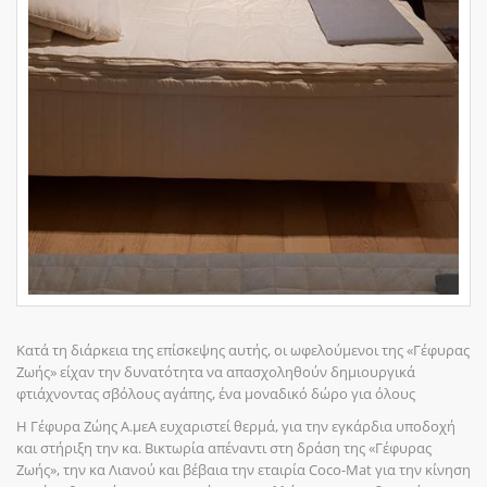
Κατά τη διάρκεια της επίσκεψης αυτής, οι ωφελούμενοι της «Γέφυρας
Ζωής» είχαν την δυνατότητα να απασχοληθούν δημιουργικά
φτιάχνοντας σβόλους αγάπης, ένα μοναδικό δώρο για όλους
Η Γέφυρα Ζώης Α.μεΑ ευχαριστεί θερμά, για την εγκάρδια υποδοχή
και στήριξη την κα. Βικτωρία απέναν
τι στη δράση της «Γέφυρας
Ζωής», την κα Λιανού και βέβαια την εταιρία Coco-Mat για την κίνηση