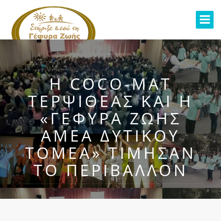
Η COCO-MAT
ΤΕΡΨΙΘΈΑΣ ΚΑΙ Η
«ΓΈΦΥΡΑ ΖΩΉΣ
ΑΜΕΑ ΔΥΤΙΚΟΎ
ΤΟΜΈΑ» ΤΊΜΗΣΑΝ
ΤΟ ΠΕΡΙΒΆΛΛΟΝ