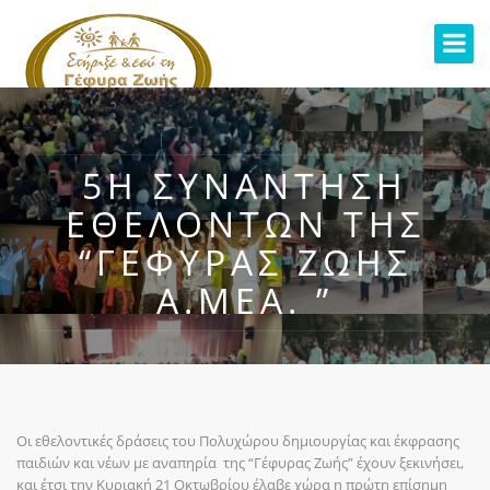
5Η ΣΥΝΑΝΤΗΣΗ
ΕΘΕΛΟΝΤΩΝ ΤΗΣ
“ΓΕΦΥΡΑΣ ΖΩΗΣ
Α.ΜΕΑ. ”
Οι εθελοντικές δράσεις του Πολυχώρου δημιουργίας και έκφρασης
παιδιών και νέων με αναπηρία της “Γέφυρας Ζωής” έχουν ξεκινήσει,
και έτσι την Κυριακή 21 Οκτωβρίου έλαβε χώρα η πρώτη επίσημη