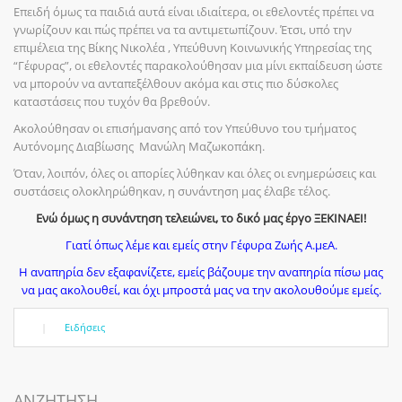
Επειδή όμως τα παιδιά αυτά είναι ιδιαίτερα, οι εθελοντές πρέπει να
γνωρίζουν και πώς πρέπει να τα αντιμετωπίζουν. Έτσι, υπό την
επιμέλεια της Βίκης Νικολέα , Υπεύθυνη Κοινωνικής Υπηρεσίας της
“Γέφυρας”, οι εθελοντές παρακολούθησαν μια μίνι εκπαίδευση ώστε
να μπορούν να ανταπεξέλθουν ακόμα και στις πιο δύσκολες
καταστάσεις που τυχόν θα βρεθούν.
Ακολούθησαν οι επισήμανσης από τον Υπεύθυνο του τμήματος
Αυτόνομης Διαβίωσης Μανώλη Μαζωκοπάκη.
Όταν, λοιπόν, όλες οι απορίες λύθηκαν και όλες οι ενημερώσεις και
συστάσεις ολοκληρώθηκαν, η συνάντηση μας έλαβε τέλος.
Ενώ όμως η συνάντηση τελειώνει, το δικό μας έργο ΞΕΚΙΝΑΕΙ!
Γιατί όπως λέμε και εμείς στην Γέφυρα Ζωής Α.μεΑ.
Η αναπηρία δεν εξαφανίζετε, εμείς βάζουμε την αναπηρία πίσω μας
να μας ακολουθεί, και όχι μπροστά μας να την ακολουθούμε εμείς.
|
Ειδήσεις
ΑΝΖΗΤΗΣΗ