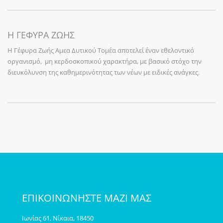
Η ΓΕΦΥΡΑ ΖΩΗΣ
Η Γέφυρα Ζωής Αμεα Δυτικού Τομέα αποτελεί έναν εθελοντικό
οργανισμό, μη κερδοσκοπικού χαρακτήρα, με βασικό στόχο την
διευκόλυνση της καθημερινότητας των νέων με ειδικές ανάγκες.
ΕΠΙΚΟΙΝΩΝΗΣΤΕ ΜΑΖΙ ΜΑΣ
Ιωνίας 61, Νίκαια, 18450