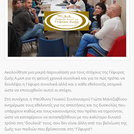
Ακολούθησε μια μικρή παρουσίαση για τους στόχους της Γέφυρας
ζωής Α.μεΑ για τη φετινή χρονιά συνολικά και για το πώς πρέπει να
δουλέψει η Γέφυρα συνολικά αλλά και ο κάθε εθελοντής ατομικά
ώστε να επιτευχθούν αυτοί οι στόχοι.
Στη συνέχεια, η Υπεύθυνη Γενικού Συντονισμού Γιώτα Μαντζαβίνου
ενημέρωσε τους εθελοντές για τις απαιτήσεις και τις δυσκολίες που
υπάρχουν καθώς και τους κανονισμούς που πρέπει να τηρούνται,
ώστε να καταφέρουν να ανταπεξέλθουν με τον καλύτερο δυνατό
τρόπο στη “δουλειά” τους, που δεν είναι άλλη από την βελτίωση της
ζωής των παιδιών που βρίσκονται στη “Γέφυρα”!