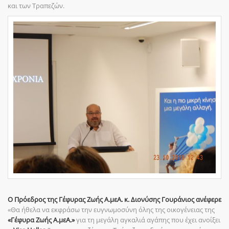
και των Τραπεζών.
Ο Πρόεδρος της Γέφυρας Ζωής
Α.μεΑ
.
κ. Διονύσης Γουράνιος
ανέφερε
«Θα ήθελα να εκφράσω την ευγνωμοσύνη όλης της οικογένειας της
«Γέφυρα Ζωής Α.μεΑ.»
για τη μεγάλη αγκαλιά αγάπης που έχει ανοίξει