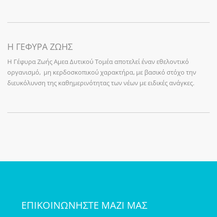
Η ΓΕΦΥΡΑ ΖΩΗΣ
Η Γέφυρα Ζωής Αμεα Δυτικού Τομέα αποτελεί έναν εθελοντικό
οργανισμό, μη κερδοσκοπικού χαρακτήρα, με βασικό στόχο την
διευκόλυνση της καθημερινότητας των νέων με ειδικές ανάγκες.
ΕΠΙΚΟΙΝΩΝΗΣΤΕ ΜΑΖΙ ΜΑΣ