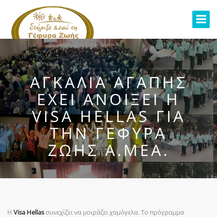
ΑΓΚΑΛΙΆ ΑΓΆΠΗΣ
ΈΧΕΙ ΑΝΟΊΞΕΙ Η
VISA HELLAS ΓΙΑ
ΤΗΝ ΓΈΦΥΡΑ
ΖΩΉΣ Α.ΜΕΑ.
Η
Visa Hellas
συνεχίζει να μοιράζει χαμόγελα. Το πρόγραμμα