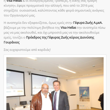
η
Visa
Hellas
& οι συνεργαζόμενες Τράπεζες, η δικής σας «μικρή
κίνηση», έφερε πραγματικά την αλλαγή, που από το 2016 μας
στηρίζετε ουσιαστικά, καλύπτοντας κάθε φορά σημαντικές ανάγκες
του Οργανισμού μας.
Η αναπηρία δεν εξαφανίζεται, όμως εμείς στην
Γέφυρα Ζωής
Α.μεΑ
.
βάζουμε με την πολύτιμη βοήθεια της
Visa Hellas
την αναπηρία πίσω
μας να μας ακολουθεί, και όχι μπροστά μας να την ακολουθούμε
εμείς, τονίζει ο
Πρόεδρος της Γέφυρας Ζωής κύριος Διονύσης
Γουράνιος
Σας ευχαριστούμε από καρδιάς!