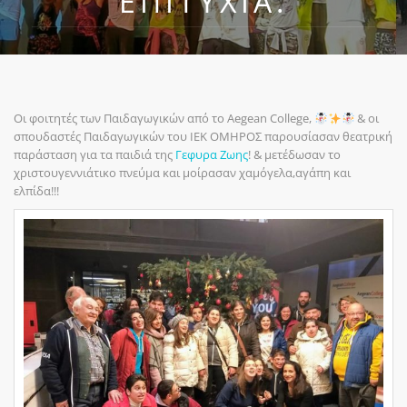
ΕΠΙΤΥΧΊΑ.
Οι φοιτητές των Παιδαγωγικών από το Aegean College,
& οι
σπουδαστές Παιδαγωγικών του ΙΕΚ ΟΜΗΡΟΣ παρουσίασαν θεατρική
παράσταση για τα παιδιά της
Γεφυρα Ζωης
! &
μετέδωσαν το
χριστουγεννιάτικο πνεύμα και
μοίρασαν χαμόγελα,αγάπη και
ελπίδα!!!