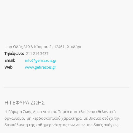
Ιερά Οδός 310 & Κύπρου 2 , 12461 , Χαιδάρι
Τηλέφωνο:
211 214 3437
Email:
info@gefirazois.gr
Web:
www.gefirazois.gr
Η ΓΕΦΥΡΑ ΖΩΗΣ
Η Γέφυρα Ζωής Αμεα Δυτικού Τομέα αποτελεί έναν εθελοντικό
οργανισμό, μη κερδοσκοπικού χαρακτήρα, με βασικό στόχο την
διευκόλυνση της καθημερινότητας των νέων με ειδικές ανάγκες.