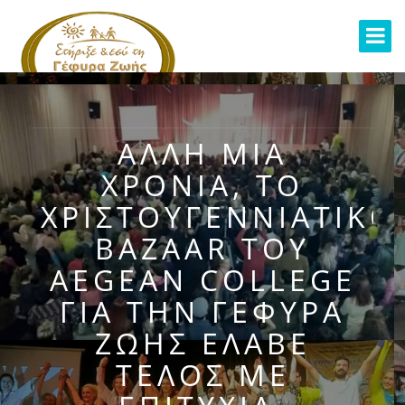
ΆΛΛΗ ΜΙΑ
ΧΡΟΝΙΆ, ΤΟ
ΧΡΙΣΤΟΥΓΕΝΝΙΆΤΙΚΟ
BAZAAR ΤΟΥ
AEGEAN COLLEGE
ΓΙΑ ΤΗΝ ΓΈΦΥΡΑ
ΖΩΉΣ ΈΛΑΒΕ
ΤΈΛΟΣ ΜΕ