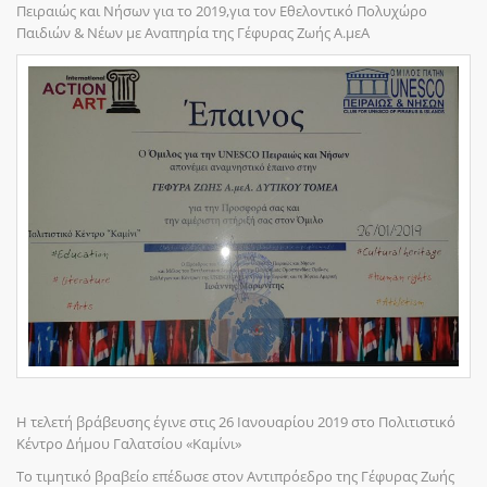
Πειραιώς και Νήσων για το 2019,για τον Εθελοντικό Πολυχώρο
Παιδιών & Νέων με Αναπηρία της Γέφυρας Ζωής Α.μεΑ
Η τελετή βράβευσης έγινε στις 26 Ιανουαρίου 2019 στο Πολιτιστικό
Κέντρο Δήμου Γαλατσίου «Καμίνι»
Το τιμητικό βραβείο επέδωσε στον Αντιπρόεδρο της Γέφυρας Ζωής