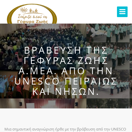
ΒΡΆΒΕΥΣΗ ΤΗΣ
ΓΈΦΥΡΑΣ ΖΩΉΣ
Α.ΜΕΑ. ΑΠΌ ΤΗΝ
UNESCO ΠΕΙΡΑΙΏΣ
ΚΑΙ ΝΉΣΩΝ.
Μια σημαντική αναγνώριση ήρθε με την βράβευση από την UNESCO