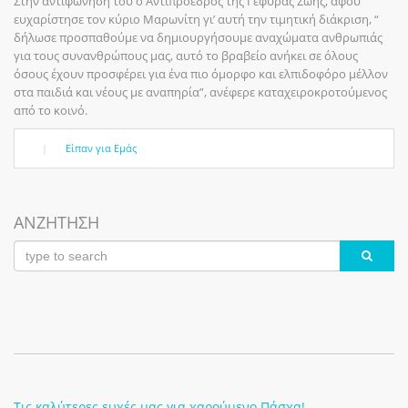
Στην αντιφώνησή του ο Αντιπρόεδρος της Γέφυρας Ζωής, αφού
ευχαρίστησε τον κύριο Μαρωνίτη γι’ αυτή την τιμητική διάκριση, “
δήλωσε προσπαθούμε να δημιουργήσουμε αναχώματα ανθρωπιάς
για τους συνανθρώπους μας, αυτό το βραβείο ανήκει σε όλους
όσους έχουν προσφέρει για ένα πιο όμορφο και ελπιδοφόρο μέλλον
στα παιδιά και νέους με αναπηρία”, ανέφερε καταχειροκροτούμενος
από το κοινό.
|
Είπαν για Εμάς
ΑΝΖΗΤΗΣΗ
Τις καλύτερες ευχές μας για χαρούμενο Πάσχα!