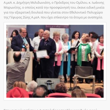
Α.μεΑ. κ. Δημήτρη Μελιδωνιάτη, ο Πρόεδρος του Ομίλου, κ. Ιωάννης
Μαρωνίτης, ο οποίος κατά την προσφώνησή του, έκανε ειδική μνεία
για την εξαιρετική δουλειά που γίνεται στον Εθελοντικό Πολυχώρο
της Γέφυρας Ζώης Α.μεΑ. που έχει επίκεντρο τα άτομα με αναπηρία.