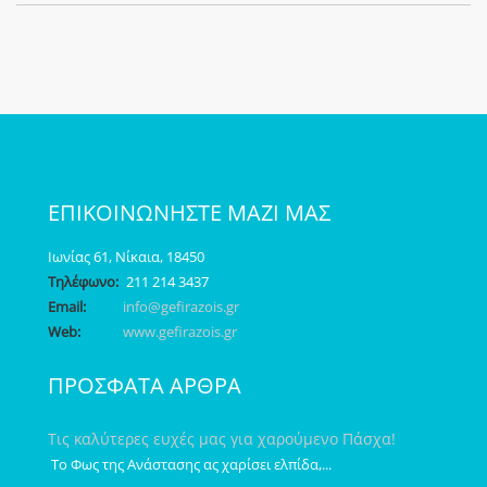
ΕΠΙΚΟΙΝΩΝΗΣΤΕ ΜΑΖΙ ΜΑΣ
Ιωνίας 61, Νίκαια, 18450
Τηλέφωνο:
211 214 3437
Email:
info@gefirazois.gr
Web:
www.gefirazois.gr
ΠΡΟΣΦΑΤΑ ΑΡΘΡΑ
Τις καλύτερες ευχές μας για χαρούμενο Πάσχα!
Το Φως της Ανάστασης ας χαρίσει ελπίδα,...