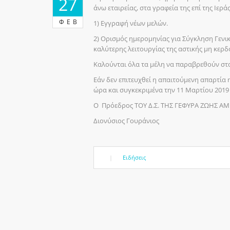
27
άνω εταιρείας, στα γραφεία της επί της Ιερά
ΦΕΒ
1) Εγγραφή νέων μελών.
2) Ορισμός ημερομηνίας για Σύγκληση Γενι
καλύτερης λειτουργίας της αστικής μη κερδ
Καλούνται όλα τα μέλη να παραβρεθούν στα
Εάν δεν επιτευχθεί η απαιτούμενη απαρτία 
ώρα και συγκεκριμένα την 11 Μαρτίου 2019 
Ο Πρόεδρος ΤΟΥ Δ.Σ. ΤΗΣ ΓΕΦΥΡΑ ΖΩΗΣ ΑΜΕ
Διονύσιος Γουράνιος
|
Ειδήσεις