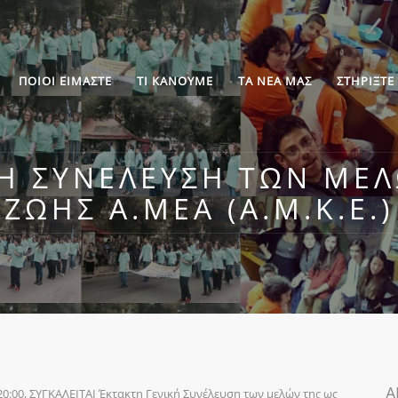
ΠΟΙΟΙ ΕΙΜΑΣΤΕ
ΤΙ ΚΑΝΟΥΜΕ
ΤΑ ΝΕΑ ΜΑΣ
ΣΤΗΡΙΞΤΕ
ΚΉ ΣΥΝΈΛΕΥΣΗ ΤΩΝ ΜΕΛ
ΖΩΉΣ Α.ΜΕΑ (Α.Μ.Κ.Ε.)
Α
20:00, ΣΥΓΚΑΛΕΙΤΑΙ Έκτακτη Γενική Συνέλευση των μελών της ως