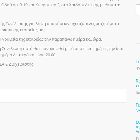
ς Οδού αρ. 3-10 και Κύπρου αρ 2, στο Χαϊδάρι Αττικής με θέματα:
κής Συνέλευσης για λήψη αποφάσεων σχετιζόμενες με ζητήματα
οσκοπικής εταιρείας μας.
 γραφεία της εταιρείας την παραπάνω ημέρα και ώρα.
η Συνέλευση αυτή θα επαναληφθεί μετά από πέντε ημέρες την ίδια
ημέρα Δευτερά και ώρα 20.00.
Τ
Α & Διαχειριστής
Το
R
τ
Re
Γ
ζ
Σ
Α
Δ
Συ