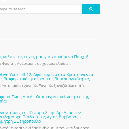
ις καλύτερες ευχές μας για χαρούμενο Πάσχα!
 Φως της Ανάστασης ας χαρίσει ελπίδα,...
eLive Yourself 12: Αφιερωμένο στα Χριστούγεννα
ης διαφορετικότητας και της δημιουργικότητας
Live σημαίνει ξαναζώ. Ξαναζώ, ξαναζώ όλα αυτά...
έφυρα Ζωής ΑμεΑ.: Οι πραγματικοί νικητές της
ωής!
υναντήσεις της Γέφυρα Ζωής ΑμεΑ. με τον
ντιδήμαρχο Παιδιού της Αγίας Βαρβάρας κ.
ημήτρη Σωτηρόπουλο
νεχόμενες συναντήσεις είχαμε με τον Αντιδήμαρχο