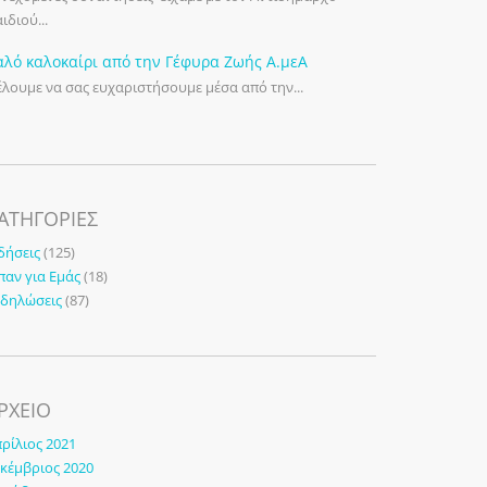
ιδιού...
αλό καλοκαίρι από την Γέφυρα Ζωής Α.μεΑ
λουμε να σας ευχαριστήσουμε μέσα από την...
ΑΤΗΓΟΡΊΕΣ
δήσεις
(125)
παν για Εμάς
(18)
κδηλώσεις
(87)
ΡΧΕΙΟ
ρίλιος 2021
κέμβριος 2020