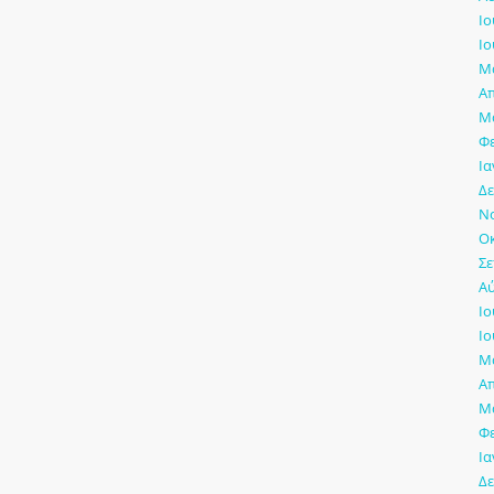
Ιο
Ιο
Μά
Απ
Μά
Φ
Ια
Δε
Νο
Οκ
Σε
Αύ
Ιο
Ιο
Μά
Απ
Μά
Φ
Ια
Δε