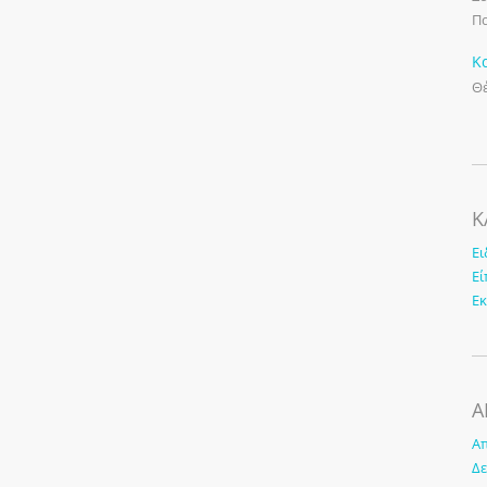
Πα
Κ
Θέ
K
Ει
Εί
Ε
Α
Απ
Δε