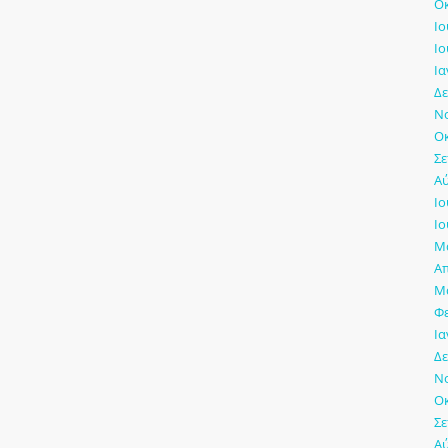
Οκ
Ιο
Ιο
Ια
Δε
Νο
Οκ
Σε
Αύ
Ιο
Ιο
Μά
Απ
Μά
Φ
Ια
Δε
Νο
Οκ
Σε
Αύ