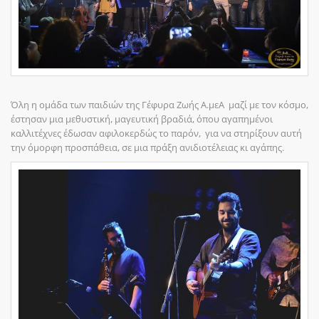
Όλη η ομάδα των παιδιών της Γέφυρα Ζωής Α.μεΑ μαζί με τον κόσμο,
έστησαν μια μεθυστική, μαγευτική βραδιά, όπου αγαπημένοι
καλλιτέχνες έδωσαν αφιλοκερδώς το παρόν, για να στηρίξουν αυτή
την όμορφη προσπάθεια, σε μια πράξη ανιδιοτέλειας κι αγάπης.