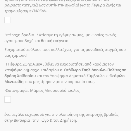
μοιραστήκατε μαζί μας αυτήν την αγκαλιά για τη Γέφυρα Ζωής και
τραγουδήσαμε ΠΑΡΕΑ!»
Υπέροχη βραδιά…! Χτίσαμε τη «γέφυρα» μας, με ωραίες φωνές,
αγάπη, αποδοχή και θετική ενέργεια!
Ευχαριστούμε όλους τους καλλιτέχνες για τις μοναδικές στιγμές που
μας χάρισαν!
Η Γέφυρα Ζωής Α.μεΑ , θέλει να ευχαριστήσει από καρδιάς τον
Υποψήφιο Δήμαρχο Χαϊδαρίου κ.
Θεόδωρο Σπηλιόπουλο- Πολίτες σε
δράση Χαϊδαρίου
και τον Υποψήφιο Δημοτικό Σύμβουλο κ.
Θεόφιλο
Μεντεσίδη
, που μας τίμησαν με την παρουσία τους.
Φωτογραφίες Μάριος Μπουσουλόπουλος
ένα μεγάλο ευχαριστώ για την υλοποίηση της υπεροχής βραδιάς
στην Βικτωρία , την Γώγο & τον Δημήτρη.