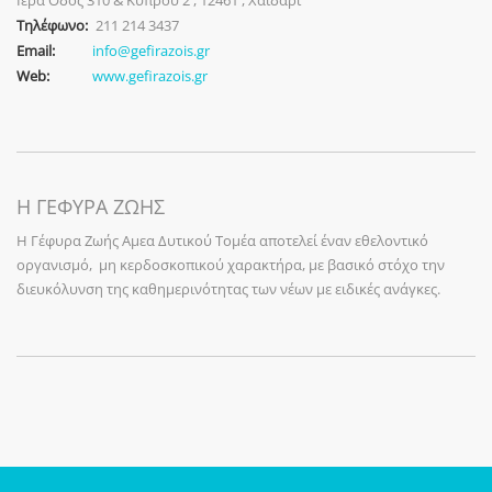
Ιερά Οδός 310 & Κύπρου 2 , 12461 , Χαιδάρι
Τηλέφωνο:
211 214 3437
Email:
info@gefirazois.gr
Web:
www.gefirazois.gr
Η ΓΕΦΥΡΑ ΖΩΗΣ
Η Γέφυρα Ζωής Αμεα Δυτικού Τομέα αποτελεί έναν εθελοντικό
οργανισμό, μη κερδοσκοπικού χαρακτήρα, με βασικό στόχο την
διευκόλυνση της καθημερινότητας των νέων με ειδικές ανάγκες.