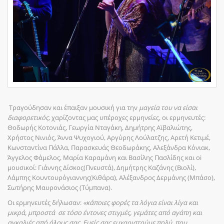
Τραγούδησαν και έπαιξαν μουσική για την
μαγεία του να είσαι
διαφορετικός
, χαρίζοντας μας υπέροχες ερμηνείες, οι ερμηνευτές:
Θοδωρής Κοτονιάς, Γεωργία Νταγάκη, Δημήτρης Αϊβαλιώτης,
Χρήστος Νινιός, Άννα Ψυχογιού, Αργύρης Λούλατζης, Αρετή Κετιμέ,
Κωνσταντίνα Πάλλα, Παρασκευάς Θεοδωράκης, Αλεξάνδρα Κόνιακ,
Άγγελος Φάμελος, Μαρία Καραμάνη και Βασίλης Πασλίδης και oi
μουσικοί: Γιάννης Δίσκος(Πνευστά), Δημήτρης Καζάνης (Βιολί),
Λάμπης Κουντουρόγιαννης(Κιθάρα), Αλέξανδρος Δερμάνης (Μπάσο),
Σωτήρης Μαυρονάσιος (Τύμπανα).
Οι ερμηνευτές δήλωσαν:
«κάποιες φορές τα λόγια είναι λίγα και
μικρά, μπροστά σε τόσο έντονες στιγμές, γεμάτες από αγάπη και
αγκαλιές από όλους σας. Εμείς σας ευχαριστούμε πολύ, που