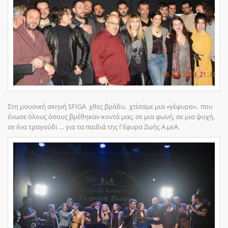
Στη μουσική σκηνή SFIGA χθες βράδυ, χτίσαμε μια «γέφυρα», που
ένωσε όλους όσους βρέθηκαν κοντά μας, σε μια φωνή, σε μια ψυχή,
σε ένα τραγούδι … για τα παιδιά της Γέφυρα Ζωής Α.μεΑ.