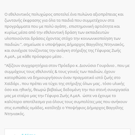
Ο εθελοντικός πολυχώρος αποτελεί ένα πυλώνα αξιοπρέπειας και
ζωντανής έκφρασης για όλα τα παιδιά που συμμετέχουν στα
προγράμματα που με πολύ αγάπη , επιστημονική αρτιότητα και
κυρίως μέσα από την εθελοντική δράση των εκπαιδευτών
υλοποιούνται δράσεις έχοντας στόχο την κοινωνικοποίηση των
παιδιών.”, σημείωσε ο υποψήφιος Δήμαρχος Βαγγέλης Ντηνιακός,
και συνέχισε τονίζοντας την ανάγκη στήριξης της Γέφυρας Ζωής
Α.μεΑ., με κάθε πρόσφορο μέσο .
“Αξίζουν συγχαρητήρια στον Πρόεδρο κ. Διονύσιο Γουράνιο , που με
συμμάχους τους εθελοντές & τους γονείς των παιδιών, έχουν
κατορθώσει να δημιουργήσουν έναν πραγματικό ιστό ζωής στο
Χαϊδάρι , που πρέπει να τύχει της στήριξης όλων μας , τόσο υλικής
όσο και ηθικής, θεωρώ βεβαίως δεδομένη την πιο στενή συνεργασία
μας με εταίρο μας την Γέφυρα Ζωής Α.μεΑ. ώστε να έχουμε το
καλύτερο αποτέλεσμα για όλους τους συμπολίτες μας που ανήκουν
στις ευπαθείς ομάδες, κατέληξε ο Υποψήφιος Δήμαρχος Βαγγέλης
Ντηνιακός.