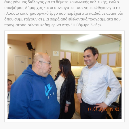
ένας γόνιμος διάλογος για τα θέματα κοινωνικής πολιτικής , ενώ ο
υποψήφιος Δήμαρχος και οι συνεργάτες του ενημερώθηκαν για το
πλούσιο και δημιουργικό έργο που παρέχειi στα παιδιά με αναπηρία
όπου συμμετέχουν σε μια σειρά από εθελοντικά προγράμματα που
πραγματοποιούνται καθημερινά στην “Η Γέφυρα Ζωής».