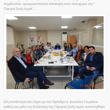
συμβουλών, πραγματοποίησε επίσκεψη στον πολυχώρο της “
Γέφυρα Ζωής Α.μεΑ ”.
Στη συνάντηση που είχαν με τον Πρόεδρο κ. Διονύσιο Γουράνιο
καθώς και μέλη της διοίκησης της Γέφυρας Ζωής ΑμεΑ, αναπτύχθηκε