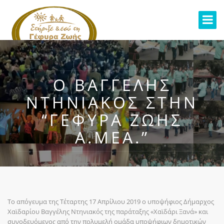
Ο ΒΑΓΓΈΛΗΣ
ΝΤΗΝΙΑΚΌΣ ΣΤΗΝ
“ΓΈΦΥΡΑ ΖΩΉΣ
Α.ΜΕΑ.”
Το απόγευμα της Τέταρτης 17 Απρίλιου 2019 ο υποψήφιος Δήμαρχος
Χαϊδαρίου Βαγγέλης Ντηνιακός της παράταξης «Χαϊδάρι Ξανά» και
συνοδευόμενος από την πολυμελή ομάδα υποψήφιων δημοτικών