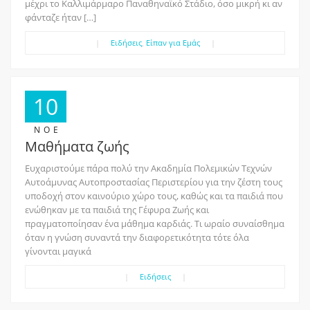
μέχρι το Καλλιμάρμαρο Παναθηναϊκό Στάδιο, όσο μικρή κι αν
φάνταζε ήταν […]
|
Ειδήσεις
,
Είπαν για Εμάς
|
10
ΝΟΈ
Mαθήματα ζωής
Ευχαριστούμε πάρα πολύ την Ακαδημία Πολεμικών Τεχνών
Αυτοάμυνας Αυτοπροστασίας Περιστερίου για την ζέστη τους
υποδοχή στον καινούριο χώρο τους, καθώς και τα παιδιά που
ενώθηκαν με τα παιδιά της Γέφυρα Ζωής και
πραγματοποίησαν ένα μάθημα καρδιάς. Τι ωραίο συναίσθημα
όταν η γνώση συναντά την διαφορετικότητα τότε όλα
γίνονται μαγικά
|
Ειδήσεις
|