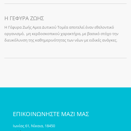
Η ΓΕΦΥΡΑ ΖΩΗΣ
Η Γέφυρα Ζωής Αμεα Δυτικού Τομέα αποτελεί έναν εθελοντικό
οργανισμό, μη κερδοσκοπικού χαρακτήρα, με βασικό στόχο την
διευκόλυνση της καθημερινότητας των νέων με ειδικές ανάγκες.
ΕΠΙΚΟΙΝΩΝΗΣΤΕ ΜΑΖΙ ΜΑΣ
Ιωνίας 61, Νίκαια, 18450