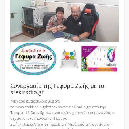
Συνεργασία της Γέφυρα Ζωής με το
stekiradio.gr
Με χαρά ανακοινώνουμε ότι
το www.stekiradio.grhttps://www.stekiradio.gr/ από την
Τετάρτη 18 Οκτωβρίου, είναι πλέον χορηγός επικοινωνίας κι
όχι μόνο, στον Σύλλογο «Γέφυρα
Ζωής» https://www.gefirazois.gr/ Μετά από την συνάντηση