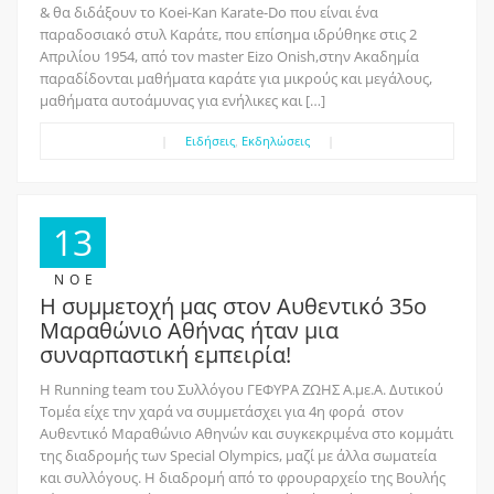
& θα διδάξουν το Koei-Kan Karate-Do που είναι ένα
παραδοσιακό στυλ Καράτε, που επίσημα ιδρύθηκε στις 2
Απριλίου 1954, από τον master Eizo Onish,στην Ακαδημία
παραδίδονται μαθήματα καράτε για μικρούς και μεγάλους,
μαθήματα αυτοάμυνας για ενήλικες και […]
|
Ειδήσεις
,
Εκδηλώσεις
|
13
ΝΟΈ
Η συμμετοχή μας στον Αυθεντικό 35ο
Μαραθώνιο Αθήνας ήταν μια
συναρπαστική εμπειρία!
Η Running team του Συλλόγου ΓΕΦΥΡΑ ΖΩΗΣ Α.με.Α. Δυτικού
Τομέα είχε την χαρά να συμμετάσχει για 4η φορά στον
Αυθεντικό Μαραθώνιο Αθηνών και συγκεκριμένα στο κομμάτι
της διαδρομής των Special Olympics, μαζί με άλλα σωματεία
και συλλόγους. Η διαδρομή από το φρουραρχείο της Βουλής