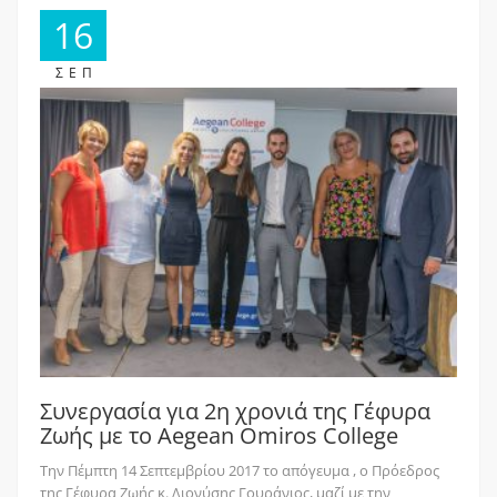
16
ΣΕΠ
Συνεργασία για 2η χρονιά της Γέφυρα
Ζωής με το Αegean Οmiros College
Την Πέμπτη 14 Σεπτεμβρίου 2017 το απόγευμα , ο Πρόεδρος
της Γέφυρα Ζωής κ. Διονύσης Γουράνιος, μαζί με την