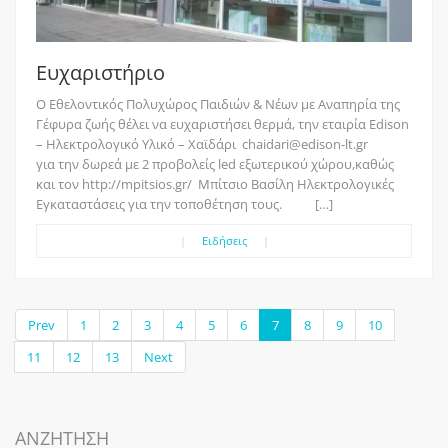
Ευχαριστήριο
O Εθελοντικός Πολυχώρος Παιδιών & Νέων με Αναπηρία της
Γέφυρα ζωής θέλει να ευχαριστήσει θερμά, την εταιρία Edison
– Ηλεκτρολογικό Υλικό – Χαϊδάρι chaidari@edison-lt.gr
για την δωρεά με 2 προβολείς led εξωτερικού χώρου,καθώς
και τον http://mpitsios.gr/ Μπίτσιο Βασίλη Ηλεκτρολογικές
Εγκαταστάσεις για την τοποθέτηση τους. […]
|
Ειδήσεις
|
Prev
1
2
3
4
5
6
7
8
9
10
11
12
13
Next
ΑΝΖΗΤΗΣΗ