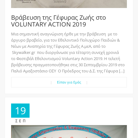
Βράβευση της Γέφυρας Ζωής στο
VOLUNTARY ACTION 2019
Μια σημαντική αναγνώριση ήρθε με την βράβευση με το
άργυρο βραβείο, για τον Εθελοντικό Πολυχώρο Παιδιών &
Νέων με Αναπηρία της Γέφυρας Ζωής Α.μεΑ, από το
Skywalker.gr που διοργάνωσε για τέταρτη συνεχή χρονιά
το Φεστιβάλ Εθελοντισμού Voluntary Action 2019. Η τελετή
βράβευσης πραγματοποιήθηκε στις 30 Σεπτεμβρίου 2019 στο
Παλιό Αμαξοστάσιο ΟΣΥ Ο Πρόεδρος του Δ.Σ. της Γέφυρα […]
|
Είπαν για Εμάς
|
19
ΣΕΠ