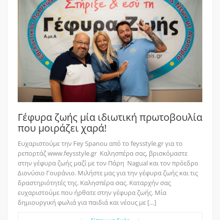
Γέφυρα ζωής μία ιδιωτική πρωτοβουλία
που μοιράζει χαρά!
Ευχαριστούμε την Fey Spanou από το feysstyle.gr για το
ρεπορτάζ www.feysstyle.gr Καλησπέρα σας, βρισκόμαστε
στην γέφυρα ζωής μαζί με τον Πάρη Nagual και τον πρόεδρο
Διονύσιο Γουράνιο. Μιλήστε μας για την γέφυρα ζωής και τις
δραστηριότητές της. Καλησπέρα σας. Καταρχήν σας
ευχαριστούμε που ήρθατε στην γέφυρα ζωής. Μία
δημιουργική φωλιά για παιδιά και νέους με […]