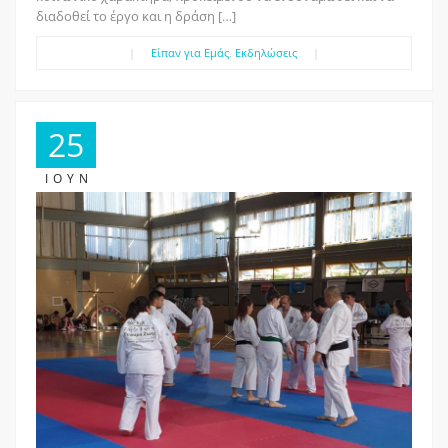
διαδοθεί το έργο και η δράση […]
|
Είπαν για Εμάς
,
Εκδηλώσεις
|
25
ΙΟΎΝ