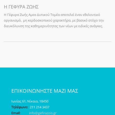
Η ΓΕΦΥΡΑ ΖΩΗΣ
Η Γέφυρα Ζωής Αμεα Δυτικού Τομέα αποτελεί έναν εθελοντικό
οργανισμό, μη κερδοσκοπικού χαρακτήρα, με βασικό στόχο την
διευκόλυνση της καθημερινότητας των νέων με ειδικές ανάγκες.
ΕΠΙΚΟΙΝΩΝΗΣΤΕ ΜΑΖΙ ΜΑΣ
Ιωνίας 61, Νίκαια, 18450
Τηλέφωνο:
211 214 3437
Email:
info@gefirazois.gr