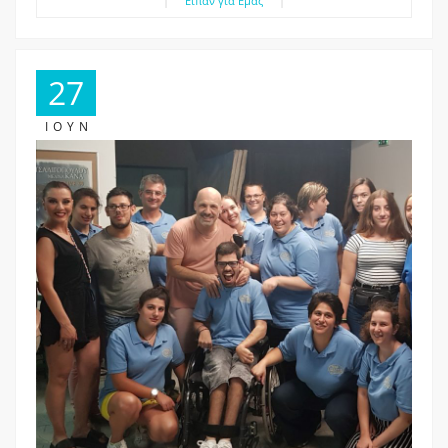
|
Είπαν για Εμάς
|
27
ΙΟΎΝ