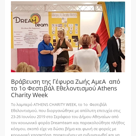
Βράβευση της Γέφυρα Ζωής AμεΑ από
το 1ο Φεστιβάλ Εθελοντισμού Athens
Charity Week
To λαμπερό ATHENS CHARITY WEEK, το 1ο Φεστιβάλ
Εθελοντισμού, που διοργανώθηκε με απόλυτη επιτυχία στις
23-26 Ιουνίου 2019 στο Σεράφειο του Δήμου Αθηναίων από
τον κοινωνικό φορέα Dreamteam και παρακολούθησε πλήθος
κόσμου, σκοπό είχε να δώσει βήμα και φωνή σε φορείς με
κοινωνικό χαρακτήρα, προκειμένου να ενδυναμωθεί και να