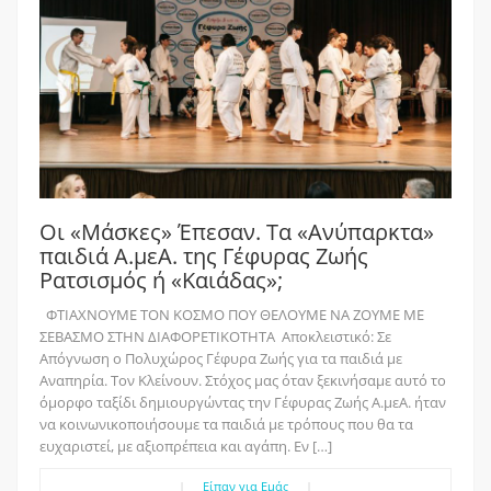
Οι «Μάσκες» Έπεσαν. Τα «Ανύπαρκτα»
παιδιά Α.μεΑ. της Γέφυρας Ζωής
Ρατσισμός ή «Καιάδας»;
ΦΤΙΑΧΝΟΥΜΕ ΤΟΝ ΚΟΣΜΟ ΠΟΥ ΘΕΛΟΥΜΕ ΝΑ ΖΟΥΜΕ ΜΕ
ΣΕΒΑΣΜΟ ΣΤΗΝ ΔΙΑΦΟΡΕΤΙΚΟΤΗΤΑ Αποκλειστικό: Σε
Απόγνωση ο Πολυχώρος Γέφυρα Ζωής για τα παιδιά με
Αναπηρία. Τον Κλείνουν. Στόχος μας όταν ξεκινήσαμε αυτό το
όμορφο ταξίδι δημιουργώντας την Γέφυρας Ζωής Α.μεΑ. ήταν
να κοινωνικοποιήσουμε τα παιδιά με τρόπους που θα τα
ευχαριστεί, με αξιοπρέπεια και αγάπη. Εν […]
|
Είπαν για Εμάς
|