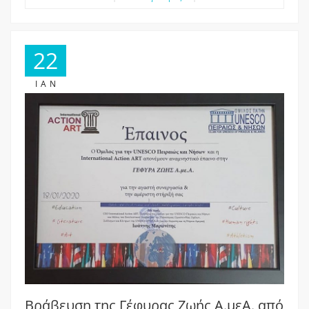
22
ΙΑΝ
Βράβευση της Γέφυρας Ζωής Α.μεΑ. από